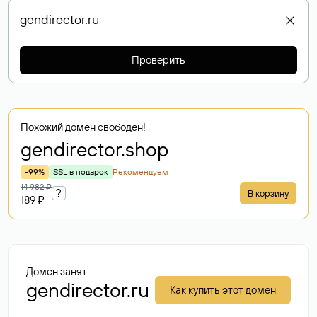
Проверить
Похожий домен свободен!
gendirector
.shop
-99%
SSL в подарок
Рекомендуем
14 982 ₽
?
В корзину
189 ₽
Домен занят
gendirector.ru
Как купить этот домен