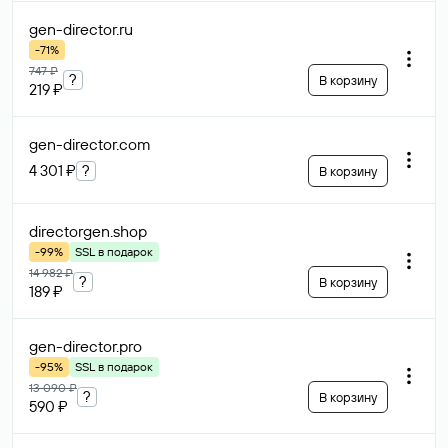
gen-director
.ru
-71%
747 ₽
?
В корзину
219 ₽
gen-director
.com
4 301 ₽
?
В корзину
directorgen
.shop
-99%
SSL в подарок
14 982 ₽
?
В корзину
189 ₽
gen-director
.pro
-95%
SSL в подарок
13 090 ₽
?
В корзину
590 ₽