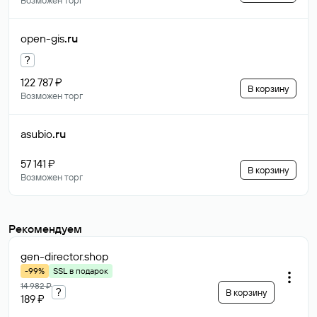
Возможен торг
open-gis
.ru
?
122 787 ₽
В корзину
Возможен торг
asubio
.ru
57 141 ₽
В корзину
Возможен торг
Рекомендуем
gen-director
.shop
-99%
SSL в подарок
14 982 ₽
?
В корзину
189 ₽