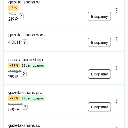
gazeta-shans
.ru
-71%
747 ₽
?
В корзину
219 ₽
gazeta-shans
.com
4 301 ₽
?
В корзину
газеташанс
.shop
-99%
SSL в подарок
14 982 ₽
?
В корзину
189 ₽
gazeta-shans
.pro
-95%
SSL в подарок
13 090 ₽
?
В корзину
590 ₽
gazeta-shans
.su