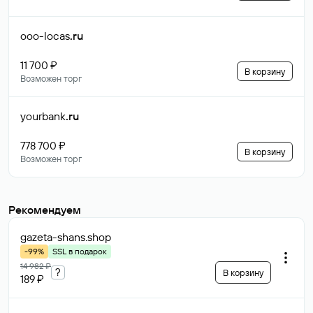
ooo-locas
.ru
11 700 ₽
В корзину
Возможен торг
yourbank
.ru
778 700 ₽
В корзину
Возможен торг
Рекомендуем
gazeta-shans
.shop
-99%
SSL в подарок
14 982 ₽
?
В корзину
189 ₽