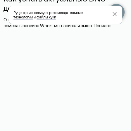
домена
Руцентр использует
рекомендательные
технологии
и
файлы куки
О том, где можно посмотреть список DNS-серверов для
домена в сервисе Whois, мы написали выше. Порядок
действий такой же, как при определении хостинга: необходимо
ввести доменное имя в поисковую строку Whois, после
получения ответа найти поле «nserver». В нем указаны
актуальные DNS домена.
Расшифровка значения полей
для доменов .ru, .su и .рф:
«nserver»: список DNS-серверов, на которые делегирован
домен
«state»: статус домена (зарегистрирован, делегирован или
не делегирован, верифицирован или не верифицирован)
«person»: скрытое имя физического лица, являющегося
администратором домена (Privatе person)