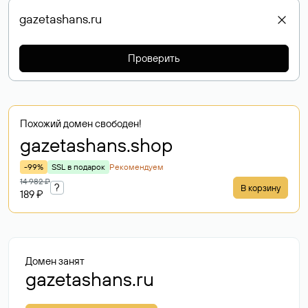
Проверить
Похожий домен свободен!
gazetashans
.shop
-99%
SSL в подарок
Рекомендуем
14 982 ₽
?
В корзину
189 ₽
Домен занят
gazetashans.ru