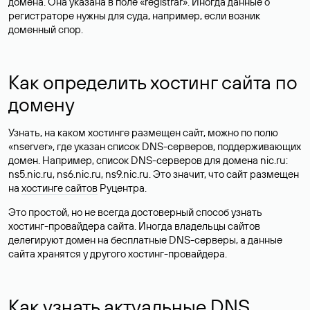
домена. Она указана в поле «registrar». Иногда данные о
регистраторе нужны для суда, например, если возник
доменный спор.
Как определить хостинг сайта по
домену
Узнать, на каком хостинге размещен сайт, можно по полю
«nserver», где указан список DNS-серверов, поддерживающих
домен. Например, список DNS-серверов для домена nic.ru:
ns5.nic.ru, ns6.nic.ru, ns9.nic.ru. Это значит, что сайт размещен
на
хостинге сайтов
Руцентра.
Это простой, но не всегда достоверный способ узнать
хостинг-провайдера сайта. Иногда владельцы сайтов
делегируют домен на бесплатные DNS-серверы, а данные
сайта хранятся у другого хостинг-провайдера.
Как узнать актуальные DNS