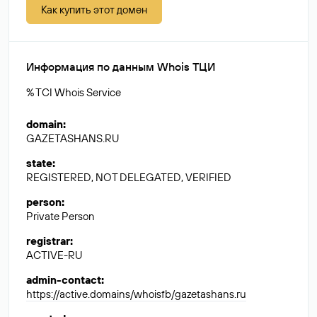
Как купить этот домен
Информация по данным Whois ТЦИ
% TCI Whois Service
domain
:
GAZETASHANS.RU
state
:
REGISTERED, NOT DELEGATED, VERIFIED
person
:
Private Person
registrar
:
ACTIVE-RU
admin-contact
:
https://active.domains/whoisfb/gazetashans.ru