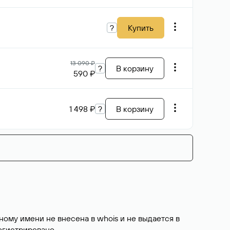
?
Купить
13 090 ₽
?
В корзину
590 ₽
1 498 ₽
?
В корзину
ому имени не внесена в whois и не выдается в
егистрировано
.