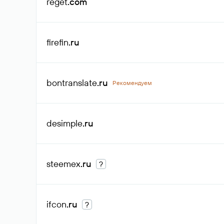
reget
.com
firefin
.ru
bontranslate
.ru
Рекомендуем
desimple
.ru
steemex
.ru
?
ifcon
.ru
?