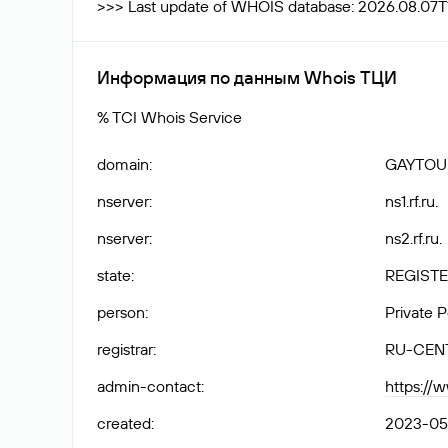
>>> Last update of WHOIS database: 2026.08.07T
Информация по данным Whois ТЦИ
% TCI Whois Service
domain
:
GAYTOU
nserver
:
ns1.rf.ru.
nserver
:
ns2.rf.ru.
state
:
REGISTE
person
:
Private 
registrar
:
RU-CEN
admin-contact
:
https://
created
:
2023-05-