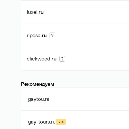
luxel
.ru
riposa
.ru
?
clickwood
.ru
?
Рекомендуем
gaytou
.rs
gay-tours
.ru
-71%