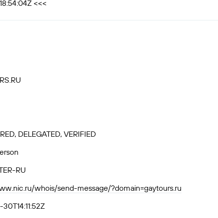
18:54:04Z <<<
RS.RU
RED, DELEGATED, VERIFIED
Person
TER-RU
www.nic.ru/whois/send-message/?domain=gaytours.ru
30T14:11:52Z