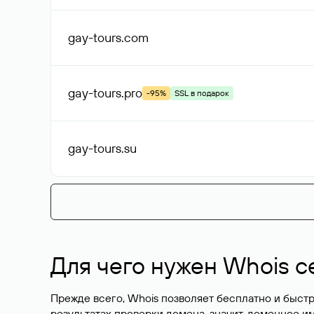
gay-tours
.com
gay-tours
.pro
-95%
SSL в подарок
gay-tours
.su
Для чего нужен Whois с
Прежде всего, Whois позволяет бесплатно и быстр
результатах проверки домена, значит, доменное 