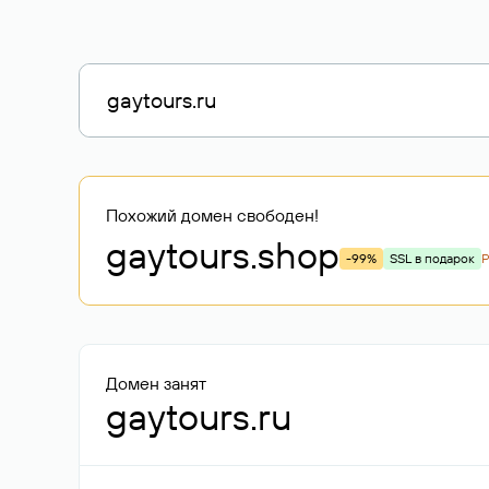
Похожий домен свободен!
gaytours
.shop
-99%
SSL в подарок
Домен занят
gaytours.ru