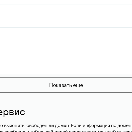
Показать еще
ервис
о выяснить, свободен ли домен. Если информация по доменн
имя свободно и с большой долей вероятности
может быть зар