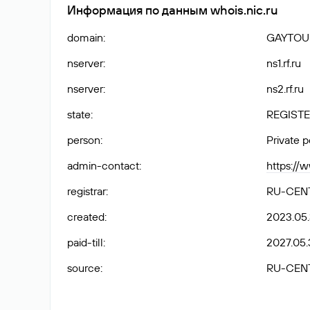
Информация по данным whois.nic.ru
domain
:
GAYTOU
nserver
:
ns1.rf.ru
nserver
:
ns2.rf.ru
state
:
REGISTE
person
:
Private 
admin-contact
:
https://
registrar
:
RU-CEN
created
:
2023.05
paid-till
:
2027.05.
source
:
RU-CEN