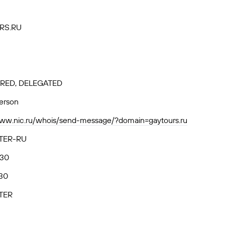
RS.RU
RED, DELEGATED
person
www.nic.ru/whois/send-message/?domain=gaytours.ru
TER-RU
.30
30
TER