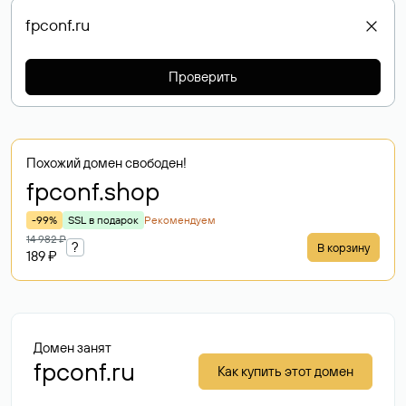
Проверить
Похожий домен свободен!
fpconf
.shop
-99%
SSL в подарок
Рекомендуем
14 982 ₽
?
В корзину
189 ₽
Домен занят
fpconf.ru
Как купить этот домен