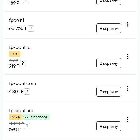
В корзину
189 ₽
fpco
.nf
60 250 ₽
?
В корзину
fp-conf
.ru
-71%
747 ₽
?
В корзину
219 ₽
fp-conf
.com
4 301 ₽
?
В корзину
fp-conf
.pro
-95%
SSL в подарок
13 090 ₽
?
В корзину
590 ₽