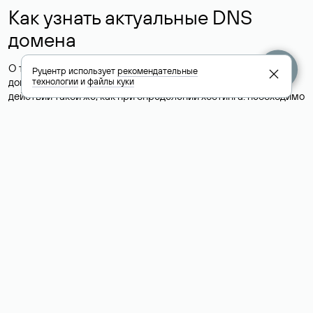
Как узнать актуальные DNS
домена
О том, где можно посмотреть список DNS-серверов для
Руцентр использует
рекомендательные
домена в сервисе Whois, мы написали выше. Порядок
технологии
и
файлы куки
действий такой же, как при определении хостинга: необходимо
ввести доменное имя в поисковую строку Whois, после
получения ответа найти поле «nserver». В нем указаны
актуальные DNS домена.
Расшифровка значения полей
для доменов .ru, .su и .рф:
«nserver»: список DNS-серверов, на которые делегирован
домен
«state»: статус домена (зарегистрирован, делегирован или
не делегирован, верифицирован или не верифицирован)