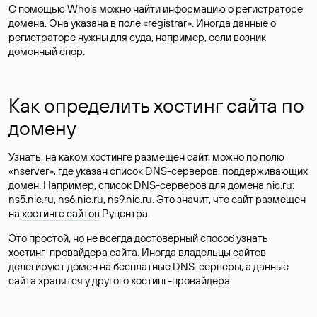
С помощью Whois можно найти информацию о регистраторе
домена. Она указана в поле «registrar». Иногда данные о
регистраторе нужны для суда, например, если возник
доменный спор.
Как определить хостинг сайта по
домену
Узнать, на каком хостинге размещен сайт, можно по полю
«nserver», где указан список DNS-серверов, поддерживающих
домен. Например, список DNS-серверов для домена nic.ru:
ns5.nic.ru, ns6.nic.ru, ns9.nic.ru. Это значит, что сайт размещен
на
хостинге сайтов
Руцентра.
Это простой, но не всегда достоверный способ узнать
хостинг-провайдера сайта. Иногда владельцы сайтов
делегируют домен на бесплатные DNS-серверы, а данные
сайта хранятся у другого хостинг-провайдера.