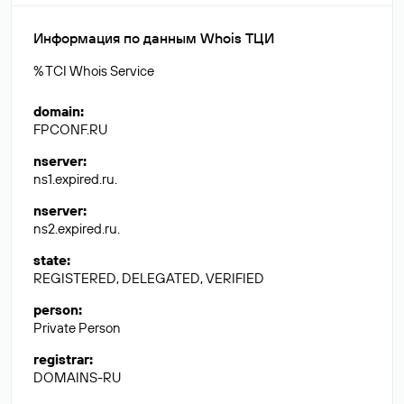
Информация по данным Whois ТЦИ
% TCI Whois Service
domain
:
FPCONF.RU
nserver
:
ns1.expired.ru.
nserver
:
ns2.expired.ru.
state
:
REGISTERED, DELEGATED, VERIFIED
person
:
Private Person
registrar
:
DOMAINS-RU