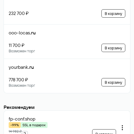
232 700 ₽
В корзину
ooo-locas
.ru
11 700 ₽
В корзину
Возможен торг
yourbank
.ru
778 700 ₽
В корзину
Возможен торг
Рекомендуем
fp-conf
.shop
-99%
SSL в подарок
14 982 ₽
?