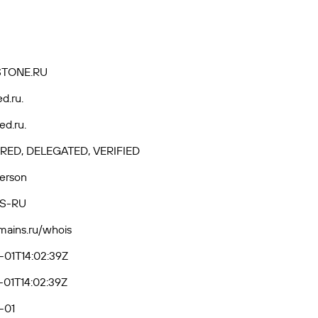
TONE.RU
ed.ru.
ed.ru.
RED, DELEGATED, VERIFIED
Person
S-RU
omains.ru/whois
-01T14:02:39Z
01T14:02:39Z
-01