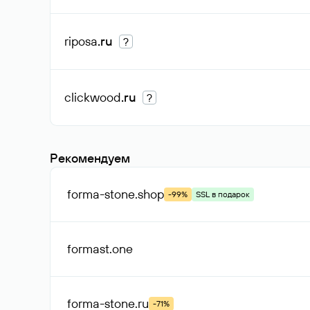
riposa
.ru
?
clickwood
.ru
?
Рекомендуем
forma-stone
.shop
-99%
SSL в подарок
formast
.one
forma-stone
.ru
-71%