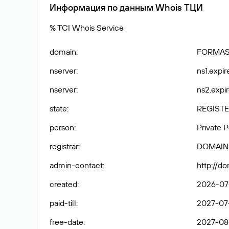
Информация по данным Whois ТЦИ
% TCI Whois Service
domain
:
FORMAS
nserver
:
ns1.expir
nserver
:
ns2.expir
state
:
REGISTE
person
:
Private 
registrar
:
DOMAIN
admin-contact
:
http://d
created
:
2026-07
paid-till
:
2027-07-
free-date
:
2027-08