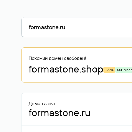
Похожий домен свободен!
formastone
.shop
-99%
SSL в по
Домен занят
formastone.ru