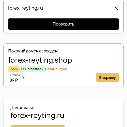
Проверить
Похожий домен свободен!
forex-reyting
.shop
-99%
SSL в подарок
Рекомендуем
14 982 ₽
?
В корзину
189 ₽
Домен занят
forex-reyting.ru