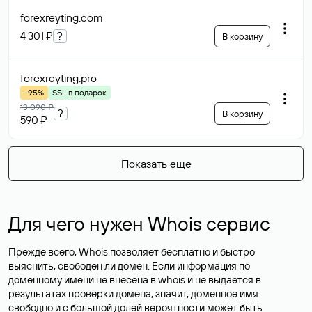
forexreyting
.com
4 301 ₽
?
В корзину
forexreyting
.pro
-95%
SSL в подарок
13 090 ₽
?
В корзину
590 ₽
Показать еще
Для чего нужен Whois сервис
Прежде всего, Whois позволяет бесплатно и быстро
выяснить, свободен ли домен. Если информация по
доменному имени не внесена в whois и не выдается в
результатах проверки домена, значит, доменное имя
свободно и с большой долей вероятности
может быть