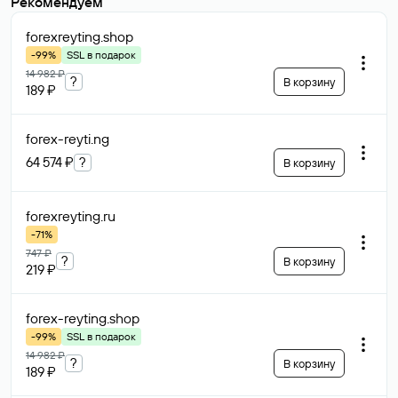
Рекомендуем
forexreyting
.shop
-99%
SSL в подарок
14 982 ₽
?
В корзину
189 ₽
forex-reyti
.ng
64 574 ₽
?
В корзину
forexreyting
.ru
-71%
747 ₽
?
В корзину
219 ₽
forex-reyting
.shop
-99%
SSL в подарок
14 982 ₽
?
В корзину
189 ₽