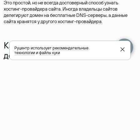
Это простой, но не всегда достоверный способ узнать
хостинг-провайдера сайта. Иногда владельцы сайтов
делегируют домен на бесплатные DNS-серверы, а данные
сайта хранятся у другого хостинг-провайдера.
Как узнать актуальные DNS
Руцентр использует
рекомендательные
домена
технологии
и
файлы куки
О том, где можно посмотреть список DNS-серверов для
домена в сервисе Whois, мы написали выше. Порядок
действий такой же, как при определении хостинга: необходимо
ввести доменное имя в поисковую строку Whois, после
получения ответа найти поле «nserver». В нем указаны
актуальные DNS домена.
Расшифровка значения полей
для доменов .ru, .su и .рф: