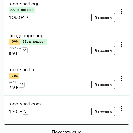
fond-sport
.org
SSL в подарок
4 050 ₽
?
В корзину
фондспорт
.shop
-99%
SSL в подарок
14 982 ₽
?
В корзину
189 ₽
fond-sport
.ru
-71%
747 ₽
?
В корзину
219 ₽
fond-sport
.com
4 301 ₽
?
В корзину
Показать еще