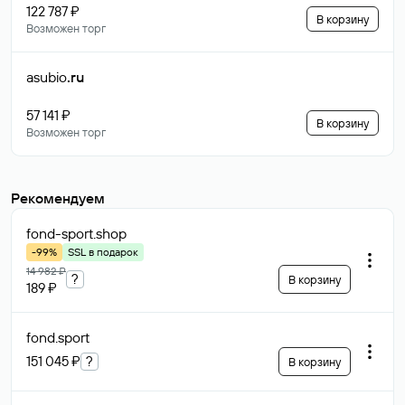
122 787 ₽
В корзину
Возможен торг
asubio
.ru
57 141 ₽
В корзину
Возможен торг
Рекомендуем
fond-sport
.shop
-99%
SSL в подарок
14 982 ₽
?
В корзину
189 ₽
fond
.sport
151 045 ₽
?
В корзину