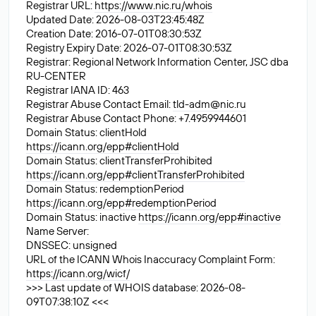
Registrar URL:
https://www.nic.ru/whois
Updated Date: 2026-08-03T23:45:48Z
Creation Date: 2016-07-01T08:30:53Z
Registry Expiry Date: 2026-07-01T08:30:53Z
Registrar: Regional Network Information Center, JSC dba
RU-CENTER
Registrar IANA ID: 463
Registrar Abuse Contact Email:
tld-adm@nic.ru
Registrar Abuse Contact Phone: +7.4959944601
Domain Status: clientHold
https://icann.org/epp#clientHold
Domain Status: clientTransferProhibited
https://icann.org/epp#clientTransferProhibited
Domain Status: redemptionPeriod
https://icann.org/epp#redemptionPeriod
Domain Status: inactive
https://icann.org/epp#inactive
Name Server:
DNSSEC: unsigned
URL of the ICANN Whois Inaccuracy Complaint Form:
https://icann.org/wicf/
>>> Last update of WHOIS database: 2026-08-
09T07:38:10Z <<<