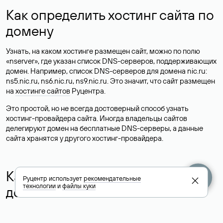
Как определить хостинг сайта по
домену
Узнать, на каком хостинге размещен сайт, можно по полю
«nserver», где указан список DNS-серверов, поддерживающих
домен. Например, список DNS-серверов для домена nic.ru:
ns5.nic.ru, ns6.nic.ru, ns9.nic.ru. Это значит, что сайт размещен
на
хостинге сайтов
Руцентра.
Это простой, но не всегда достоверный способ узнать
хостинг-провайдера сайта. Иногда владельцы сайтов
делегируют домен на бесплатные DNS-серверы, а данные
сайта хранятся у другого хостинг-провайдера.
Как узнать актуальные DNS
Руцентр использует
рекомендательные
технологии
и
файлы куки
домена
О том, где можно посмотреть список DNS-серверов для
домена в сервисе Whois, мы написали выше. Порядок