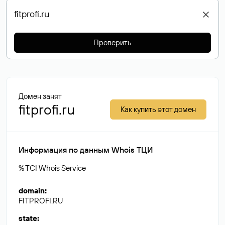
Проверить
Домен занят
fitprofi.ru
Как купить этот домен
Информация по данным Whois ТЦИ
% TCI Whois Service
domain
:
FITPROFI.RU
state
: