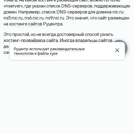
«nserver», где указан список DNS-серверов, поддерживающих
домен. Например, список DNS-серверов для домена nic.ru:
ns5.nic.ru, ns6.nic.ru, ns9.nic.ru. Это значит, что сайт размещен
на
хостинге сайтов
Руцентра.
Это простой, но не всегда достоверный способ узнать
хостинг-провайдера сайта. Иногда владельцы сайтов
делегируют домен на бесплатные DNS-серверы, а данные
Руцентр использует
рекомендательные
сайта хранятся у другого хостинг-провайдера.
технологии
и
файлы куки
Как узнать актуальные DNS
домена
О том, где можно посмотреть список DNS-серверов для
домена в сервисе Whois, мы написали выше. Порядок
действий такой же, как при определении хостинга: необходимо
ввести доменное имя в поисковую строку Whois, после
получения ответа найти поле «nserver». В нем указаны
актуальные DNS домена.