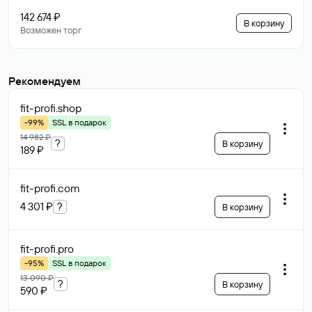
142 674 ₽
В корзину
Возможен торг
Рекомендуем
fit-profi
.shop
-99%
SSL в подарок
14 982 ₽
?
В корзину
189 ₽
fit-profi
.com
4 301 ₽
?
В корзину
fit-profi
.pro
-95%
SSL в подарок
13 090 ₽
?
В корзину
590 ₽