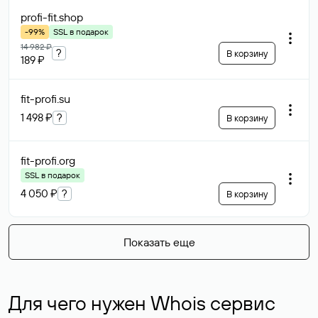
profi-fit
.shop
-99%
SSL в подарок
14 982 ₽
?
В корзину
189 ₽
fit-profi
.su
1 498 ₽
?
В корзину
fit-profi
.org
SSL в подарок
4 050 ₽
?
В корзину
Показать еще
Для чего нужен Whois сервис