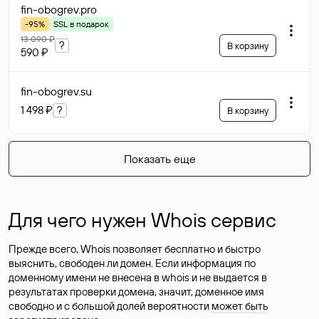
fin-obogrev
.pro
-95%
SSL в подарок
13 090 ₽
?
В корзину
590 ₽
fin-obogrev
.su
1 498 ₽
?
В корзину
Показать еще
Для чего нужен Whois сервис
Прежде всего, Whois позволяет бесплатно и быстро
выяснить, свободен ли домен. Если информация по
доменному имени не внесена в whois и не выдается в
результатах проверки домена, значит, доменное имя
свободно и с большой долей вероятности
может быть