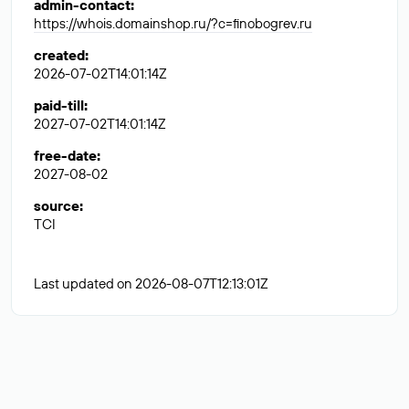
admin-contact
:
https://whois.domainshop.ru/?c=finobogrev.ru
created
:
2026-07-02T14:01:14Z
paid-till
:
2027-07-02T14:01:14Z
free-date
:
2027-08-02
source
:
TCI
Last updated on 2026-08-07T12:13:01Z