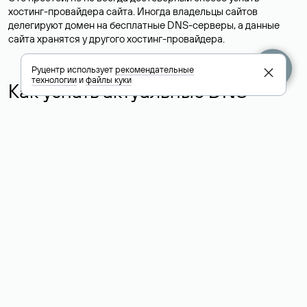
хостинг-провайдера сайта. Иногда владельцы сайтов
делегируют домен на бесплатные DNS-серверы, а данные
сайта хранятся у другого хостинг-провайдера.
Руцентр использует
рекомендательные
технологии
и
файлы куки
Как узнать актуальные DNS
домена
О том, где можно посмотреть список DNS-серверов для
домена в сервисе Whois, мы написали выше. Порядок
действий такой же, как при определении хостинга: необходимо
ввести доменное имя в поисковую строку Whois, после
получения ответа найти поле «nserver». В нем указаны
актуальные DNS домена.
Расшифровка значения полей
для доменов .ru, .su и .рф: