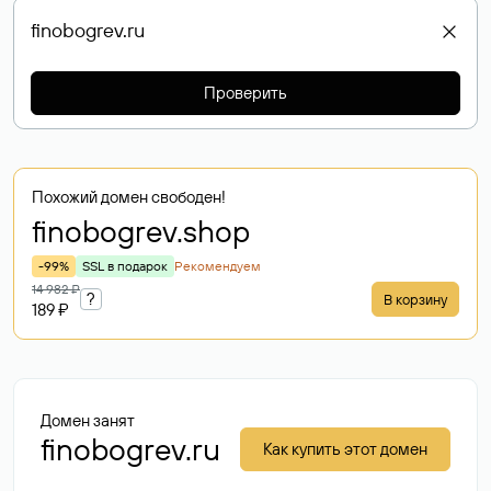
Проверить
Похожий домен свободен!
finobogrev
.shop
-99%
SSL в подарок
Рекомендуем
14 982 ₽
?
В корзину
189 ₽
Домен занят
finobogrev.ru
Как купить этот домен