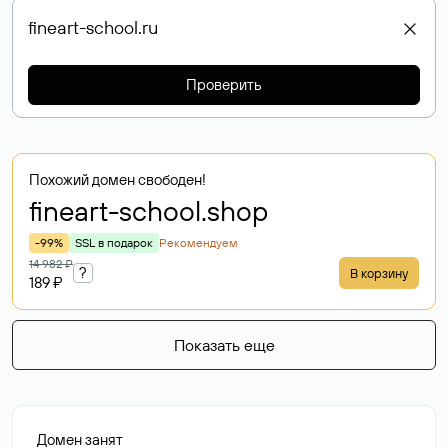
Проверить
Похожий домен свободен!
fineart-school
.shop
-99%
SSL в подарок
Рекомендуем
14 982 ₽
?
В корзину
189 ₽
Показать еще
Домен занят