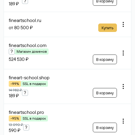
?
В корзину
189 ₽
fineartschool
.ru
от 80 500 ₽
Купить
fineartschool
.com
?
Магазин доменов
524 530 ₽
В корзину
fineart-school
.shop
-99%
SSL в подарок
14 982 ₽
?
В корзину
189 ₽
fineartschool
.pro
-95%
SSL в подарок
13 090 ₽
?
В корзину
590 ₽