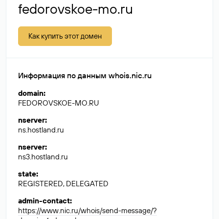
fedorovskoe-mo.ru
Как купить этот домен
Информация по данным whois.nic.ru
domain
:
FEDOROVSKOE-MO.RU
nserver
:
ns.hostland.ru
nserver
:
ns3.hostland.ru
state
:
REGISTERED, DELEGATED
admin-contact
:
https://www.nic.ru/whois/send-message/?