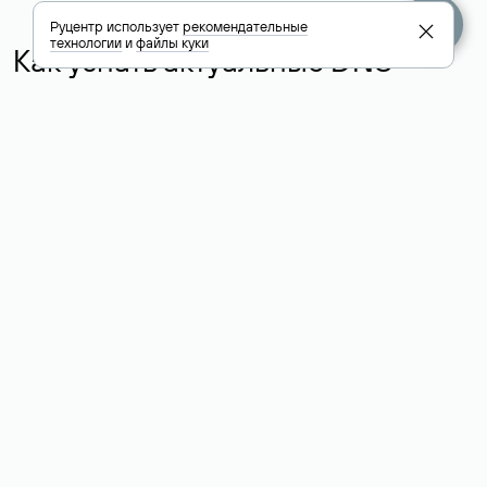
Руцентр использует
рекомендательные
технологии
и
файлы куки
Как узнать актуальные DNS
домена
О том, где можно посмотреть список DNS-серверов для
домена в сервисе Whois, мы написали выше. Порядок
действий такой же, как при определении хостинга: необходимо
ввести доменное имя в поисковую строку Whois, после
получения ответа найти поле «nserver». В нем указаны
актуальные DNS домена.
Расшифровка значения полей
для доменов .ru, .su и .рф:
«nserver»: список DNS-серверов, на которые делегирован
домен
«state»: статус домена (зарегистрирован, делегирован или