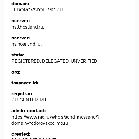
domain
:
FEDOROVSKOE-MO.RU
nserver
:
ns3.hostland.ru.
nserver
:
ns.hostland.ru.
state
:
REGISTERED, DELEGATED, UNVERIFIED
org
:
taxpayer-id
:
registrar
:
RU-CENTER-RU
admin-contact
:
https://www.nic.ru/whois/send-message/?
domain=fedorovskoe-mo.ru
created
: