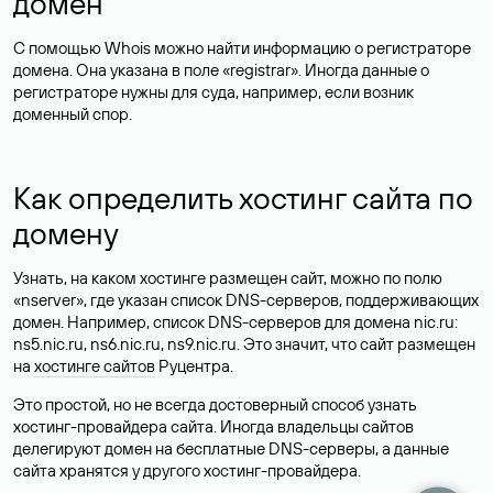
домен
С помощью Whois можно найти информацию о регистраторе
домена. Она указана в поле «registrar». Иногда данные о
регистраторе нужны для суда, например, если возник
доменный спор.
Как определить хостинг сайта по
домену
Узнать, на каком хостинге размещен сайт, можно по полю
«nserver», где указан список DNS-серверов, поддерживающих
домен. Например, список DNS-серверов для домена nic.ru:
ns5.nic.ru, ns6.nic.ru, ns9.nic.ru. Это значит, что сайт размещен
на
хостинге сайтов
Руцентра.
Это простой, но не всегда достоверный способ узнать
хостинг-провайдера сайта. Иногда владельцы сайтов
делегируют домен на бесплатные DNS-серверы, а данные
сайта хранятся у другого хостинг-провайдера.