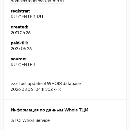
domain=fedorovskoe-mo.ru
registrar
:
RU-CENTER-RU
created
:
2011.05.26
paid-till
:
2027.05.26
source
:
RU-CENTER
>>> Last update of WHOIS database:
2026.08.06T04:11:30Z <<<
Информация по данным Whois ТЦИ
% TCI Whois Service