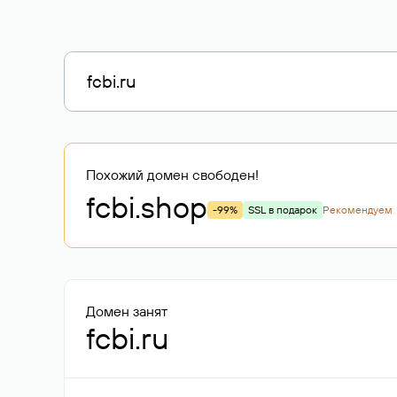
Похожий домен свободен!
fcbi
.shop
-99%
SSL в подарок
Рекомендуем
Домен занят
fcbi.ru