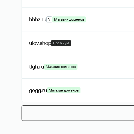
hhhz
.ru
?
Магазин доменов
ulov
.shop
Премиум
tlgh
.ru
Магазин доменов
gegg
.ru
Магазин доменов