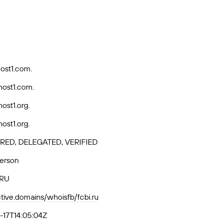
ost1.com.
ost1.com.
ost1.org.
ost1.org.
RED, DELEGATED, VERIFIED
Person
-RU
ctive.domains/whoisfb/fcbi.ru
17T14:05:04Z