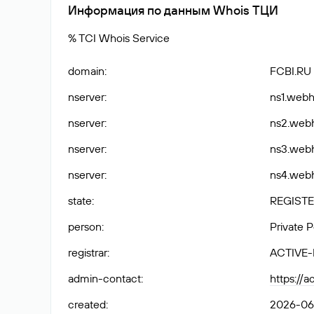
Информация по данным Whois ТЦИ
% TCI Whois Service
domain
:
FCBI.RU
nserver
:
ns1.webh
nserver
:
ns2.webh
nserver
:
ns3.webh
nserver
:
ns4.webh
state
:
REGISTE
person
:
Private 
registrar
:
ACTIVE
admin-contact
:
https://a
created
:
2026-06-