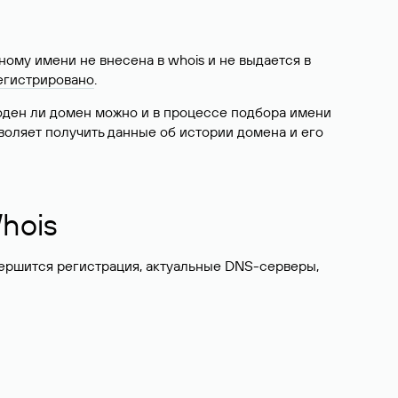
ому имени не внесена в whois и не выдается в
егистрировано
.
боден ли домен можно и в процессе подбора имени
воляет получить данные об истории домена и его
hois
вершится регистрация, актуальные DNS-серверы,