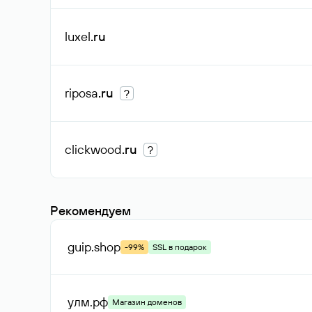
luxel
.ru
riposa
.ru
?
clickwood
.ru
?
Рекомендуем
guip
.shop
-99%
SSL в подарок
улм
.рф
Магазин доменов