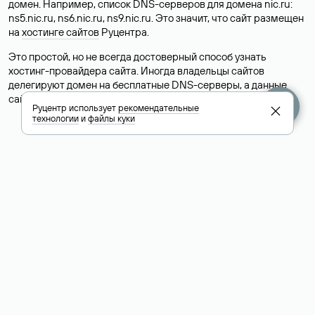
домен. Например, список DNS-серверов для домена nic.ru:
ns5.nic.ru, ns6.nic.ru, ns9.nic.ru. Это значит, что сайт размещен
на
хостинге сайтов
Руцентра.
Это простой, но не всегда достоверный способ узнать
хостинг-провайдера сайта. Иногда владельцы сайтов
делегируют домен на бесплатные DNS-серверы, а данные
сайта хранятся у другого хостинг-провайдера.
Руцентр использует
рекомендательные
технологии
и
файлы куки
Как узнать актуальные DNS
домена
О том, где можно посмотреть список DNS-серверов для
домена в сервисе Whois, мы написали выше. Порядок
действий такой же, как при определении хостинга: необходимо
ввести доменное имя в поисковую строку Whois, после
получения ответа найти поле «nserver». В нем указаны
актуальные DNS домена.