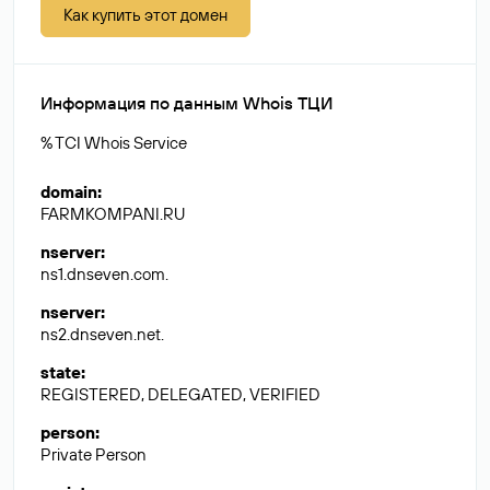
Как купить этот домен
Информация по данным Whois ТЦИ
% TCI Whois Service
domain
:
FARMKOMPANI.RU
nserver
:
ns1.dnseven.com.
nserver
:
ns2.dnseven.net.
state
:
REGISTERED, DELEGATED, VERIFIED
person
:
Private Person