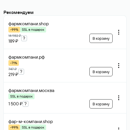
Рекомендуем
фармкомпани
.shop
-99%
SSL в подарок
14 982 ₽
?
В корзину
189 ₽
фармкомпани
.рф
-71%
747 ₽
?
В корзину
219 ₽
фармкомпани
.москва
SSL в подарок
1 500 ₽
?
В корзину
фар-м-компани
.shop
-99%
SSL в подарок