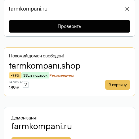
Проверить
Похожий домен свободен!
farmkompani
.shop
-99%
SSL в подарок
Рекомендуем
14 982 ₽
?
В корзину
189 ₽
Домен занят
farmkompani.ru