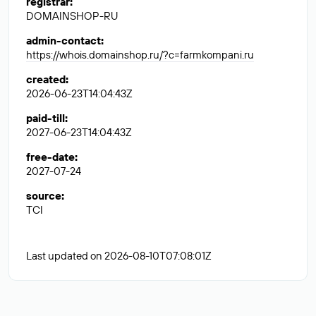
registrar
:
DOMAINSHOP-RU
admin-contact
:
https://whois.domainshop.ru/?c=farmkompani.ru
created
:
2026-06-23T14:04:43Z
paid-till
:
2027-06-23T14:04:43Z
free-date
:
2027-07-24
source
:
TCI
Last updated on 2026-08-10T07:08:01Z