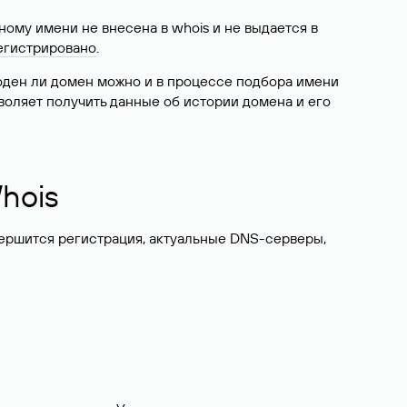
ому имени не внесена в whois и не выдается в
егистрировано
.
боден ли домен можно и в процессе подбора имени
воляет получить данные об истории домена и его
hois
вершится регистрация, актуальные DNS-серверы,