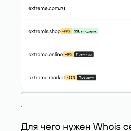
extreme.com
.ru
extremis
.shop
-99%
SSL в подарок
extreme
.online
-49%
Премиум
extreme
.market
-58%
Премиум
Для чего нужен Whois с