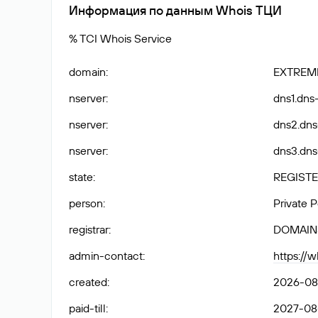
Информация по данным Whois ТЦИ
% TCI Whois Service
domain
:
EXTREM
nserver
:
dns1.dns-
nserver
:
dns2.dns-
nserver
:
dns3.dns-
state
:
REGISTE
person
:
Private 
registrar
:
DOMAIN
admin-contact
:
https://
created
:
2026-08
paid-till
:
2027-08