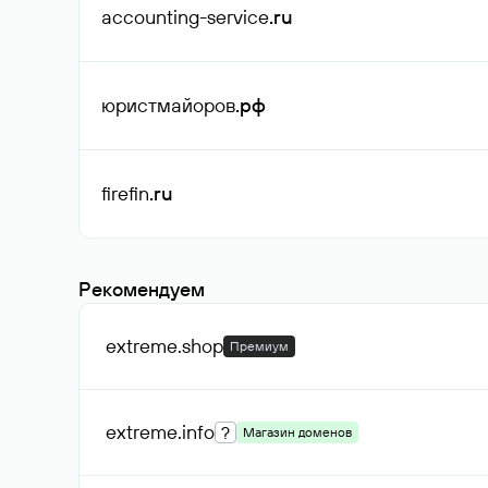
accounting-service
.ru
юристмайоров
.рф
firefin
.ru
Рекомендуем
extreme
.shop
Премиум
extreme
.info
?
Магазин доменов