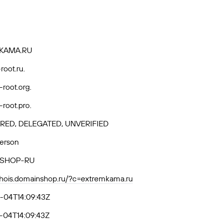
KAMA.RU
root.ru.
root.org.
root.pro.
RED, DELEGATED, UNVERIFIED
Person
SHOP-RU
whois.domainshop.ru/?c=extremkama.ru
-04T14:09:43Z
-04T14:09:43Z