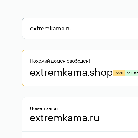
Похожий домен свободен!
extremkama
.shop
-99%
SSL в 
Домен занят
extremkama.ru