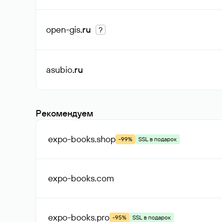
open-gis
.ru
?
asubio
.ru
Рекомендуем
expo-books
.shop
-99%
SSL в подарок
expo-books
.com
expo-books
.pro
-95%
SSL в подарок