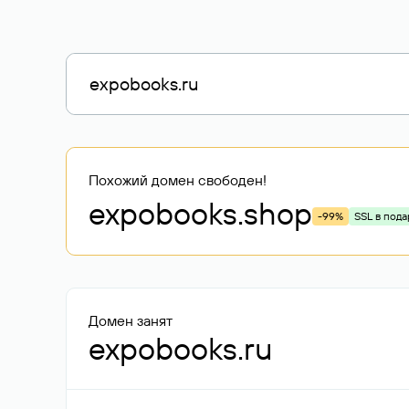
Похожий домен свободен!
expobooks
.shop
-99%
SSL в пода
Домен занят
expobooks.ru