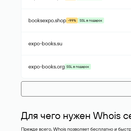
booksexpo
.shop
-99%
SSL в подарок
expo-books
.su
expo-books
.org
SSL в подарок
Для чего нужен Whois с
Прежде всего, Whois позволяет бесплатно и быстр