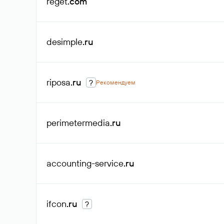
reget
.com
desimple
.ru
riposa
.ru
?
Рекомендуем
perimetermedia
.ru
accounting-service
.ru
ifcon
.ru
?