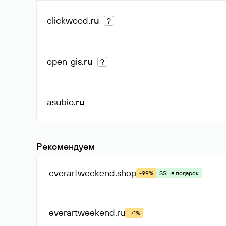
clickwood
.ru
?
open-gis
.ru
?
asubio
.ru
Рекомендуем
everartweekend
.shop
-99%
SSL в подарок
everartweekend
.ru
-71%