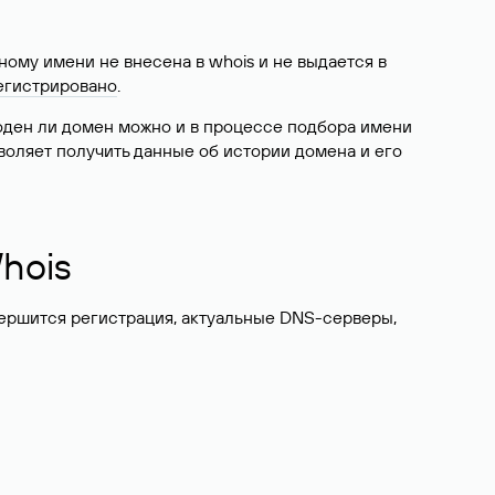
ому имени не внесена в whois и не выдается в
егистрировано
.
боден ли домен можно и в процессе подбора имени
воляет получить данные об истории домена и его
hois
вершится регистрация, актуальные DNS-серверы,