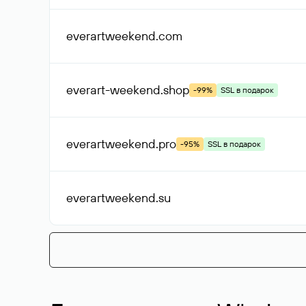
everartweekend
.com
everart-weekend
.shop
-99%
SSL в подарок
everartweekend
.pro
-95%
SSL в подарок
everartweekend
.su