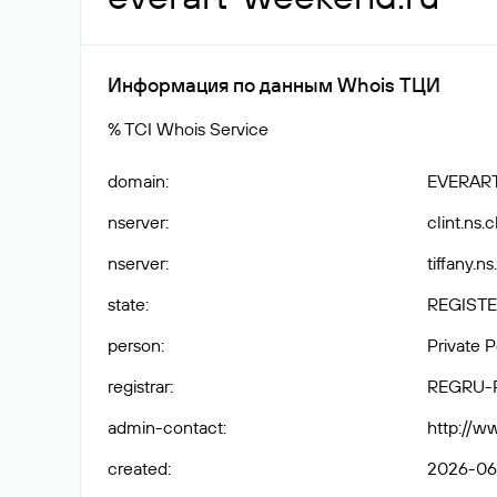
Информация по данным Whois ТЦИ
% TCI Whois Service
domain
:
EVERAR
nserver
:
clint.ns.
nserver
:
tiffany.n
state
:
REGISTE
person
:
Private 
registrar
:
REGRU-
admin-contact
:
http://w
created
:
2026-06