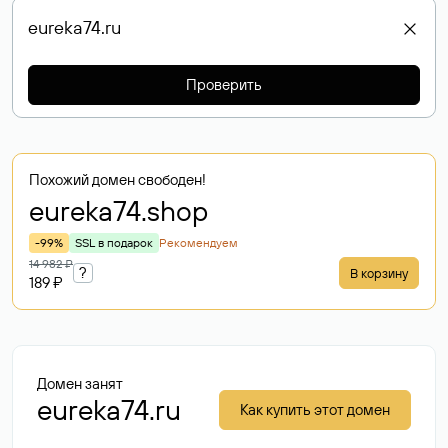
Проверить
Похожий домен свободен!
eureka74
.shop
-99%
SSL в подарок
Рекомендуем
14 982 ₽
?
В корзину
189 ₽
Домен занят
eureka74.ru
Как купить этот домен