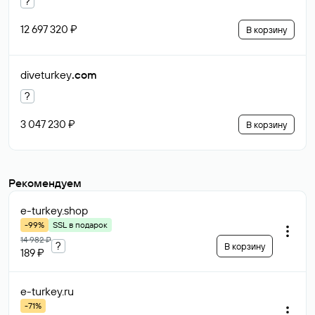
?
12 697 320 ₽
В корзину
diveturkey
.com
?
3 047 230 ₽
В корзину
Рекомендуем
e-turkey
.shop
-99%
SSL в подарок
14 982 ₽
?
В корзину
189 ₽
e-turkey
.ru
-71%