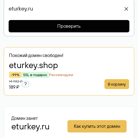
Проверить
Похожий домен свободен!
eturkey
.shop
-99%
SSL в подарок
Рекомендуем
14 982 ₽
?
В корзину
189 ₽
Домен занят
eturkey.ru
Как купить этот домен