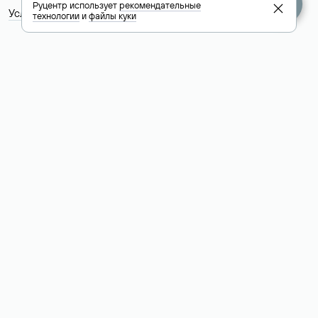
Руцентр использует
рекомендательные
Условия использования Whois-сервиса
технологии
и
файлы куки
+7 495 009-13-33
+7 495 994-46-01
Помощь
Руцентр
Социальные сети
Полезное
О компании
Вконтакте
РБК: последние
Контакты
VK Видео
новости России и
Лицензии и
Телеграм
мира
свидетельства
Max
Каталог компаний
РФ
РБК: котировки
акций
English (USD)