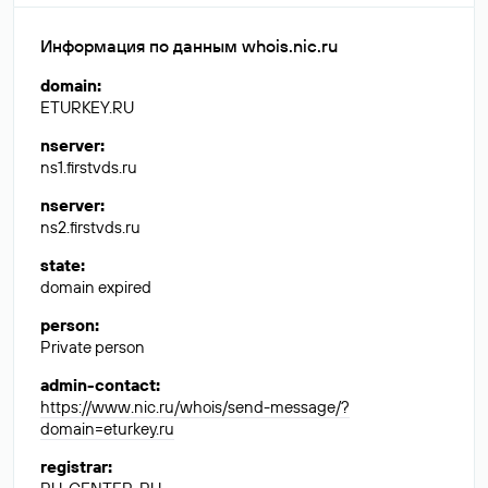
Информация по данным whois.nic.ru
domain
:
ETURKEY.RU
nserver
:
ns1.firstvds.ru
nserver
:
ns2.firstvds.ru
state
:
domain expired
person
:
Private person
admin-contact
:
https://www.nic.ru/whois/send-message/?
domain=eturkey.ru
registrar
: