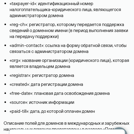
«taxpayer-id»: идентификационный номер
налогоплательщика-юридического лица, являющегося
администратором домена
«reg-ch»: регистратор, которому передается поддержка
сведений о доменном имени (в период выполнения заявки
на передачу поддержки)
«admin-contact»: ссылка на форму обратной связи, чтобы
связаться с администратором домена
«org»: название организации (юридического лица), которая
является владельцем домена
«registrar»: регистратор домена
«created»: дата регистрации домена
«free-date»: плановая дата освобождения домена
«source»: источник информации
«paid-till»: дата, до которой оплачен домен
Описание полей для доменов в международных и зарубежных
национальных доменах представлены в разделе «
Помощь
».