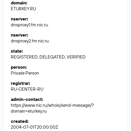
domain
:
ETURKEY.RU
nserver
:
dnsproxy1.fm.nic.ru.
nserver
:
dnsproxy2.fm.nic.ru.
state
:
REGISTERED, DELEGATED, VERIFIED
person
:
Private Person
registrar
:
RU-CENTER-RU
admin-contact
:
https://www.nic.ru/whois/send-message/?
domain=eturkey.ru
created
:
2004-07-01T20:00:00Z