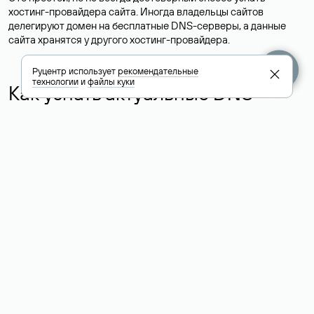
хостинг-провайдера сайта. Иногда владельцы сайтов
делегируют домен на бесплатные DNS-серверы, а данные
сайта хранятся у другого хостинг-провайдера.
Руцентр использует
рекомендательные
технологии
и
файлы куки
Как узнать актуальные DNS
домена
О том, где можно посмотреть список DNS-серверов для
домена в сервисе Whois, мы написали выше. Порядок
действий такой же, как при определении хостинга: необходимо
ввести доменное имя в поисковую строку Whois, после
получения ответа найти поле «nserver». В нем указаны
актуальные DNS домена.
Расшифровка значения полей
для доменов .ru, .su и .рф: