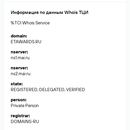
Информация по данным Whois ТЦИ
% TCI Whois Service
domain
:
ETAWARDS.RU
nserver
:
ns1.mai.ru.
nserver
:
ns2.mai.ru.
state
:
REGISTERED, DELEGATED, VERIFIED
person
:
Private Person
registrar
:
DOMAINS-RU