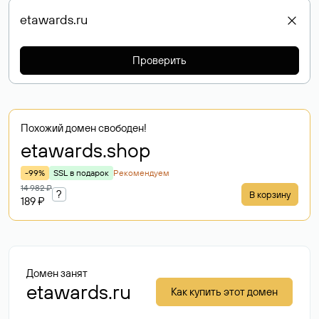
Проверить
Похожий домен свободен!
etawards
.shop
-99%
SSL в подарок
Рекомендуем
14 982 ₽
?
В корзину
189 ₽
Домен занят
etawards.ru
Как купить этот домен