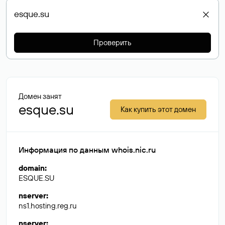
Проверить
Домен занят
esque.su
Как купить этот домен
Информация по данным whois.nic.ru
domain
:
ESQUE.SU
nserver
:
ns1.hosting.reg.ru
nserver
: