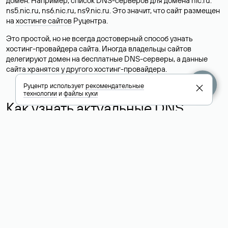
домен. Например, список DNS-серверов для домена nic.ru:
ns5.nic.ru, ns6.nic.ru, ns9.nic.ru. Это значит, что сайт размещен
на
хостинге сайтов
Руцентра.
Это простой, но не всегда достоверный способ узнать
хостинг-провайдера сайта. Иногда владельцы сайтов
делегируют домен на бесплатные DNS-серверы, а данные
сайта хранятся у другого хостинг-провайдера.
Руцентр использует
рекомендательные
технологии
и
файлы куки
Как узнать актуальные DNS
домена
О том, где можно посмотреть список DNS-серверов для
домена в сервисе Whois, мы написали выше. Порядок
действий такой же, как при определении хостинга: необходимо
ввести доменное имя в поисковую строку Whois, после
получения ответа найти поле «nserver». В нем указаны
актуальные DNS домена.