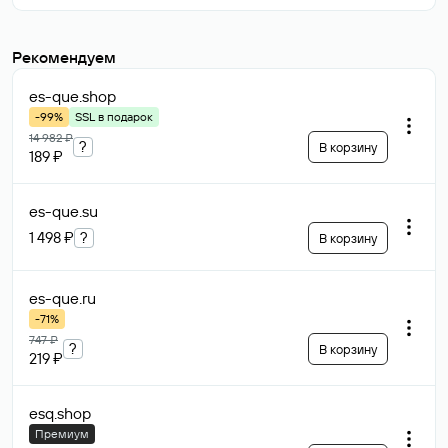
Рекомендуем
es-que
.shop
-99%
SSL в подарок
14 982 ₽
?
В корзину
189 ₽
es-que
.su
1 498 ₽
?
В корзину
es-que
.ru
-71%
747 ₽
?
В корзину
219 ₽
esq
.shop
Премиум