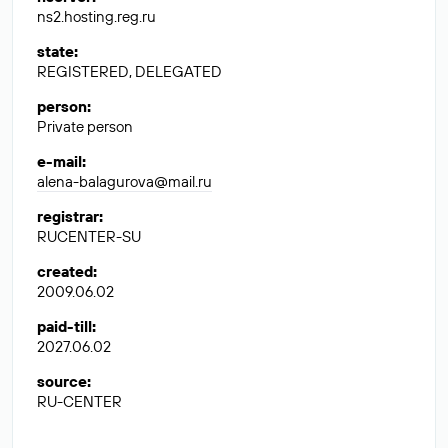
ns2.hosting.reg.ru
state
:
REGISTERED, DELEGATED
person
:
Private person
e-mail
:
alena-balagurova@mail.ru
registrar
:
RUCENTER-SU
created
:
2009.06.02
paid-till
:
2027.06.02
source
:
RU-CENTER