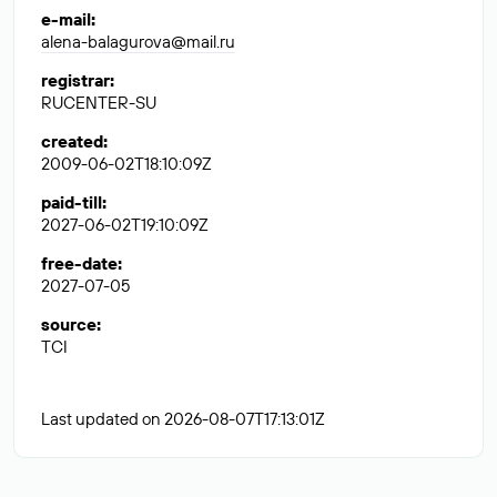
e-mail
:
alena-balagurova@mail.ru
registrar
:
RUCENTER-SU
created
:
2009-06-02T18:10:09Z
paid-till
:
2027-06-02T19:10:09Z
free-date
:
2027-07-05
source
:
TCI
Last updated on 2026-08-07T17:13:01Z