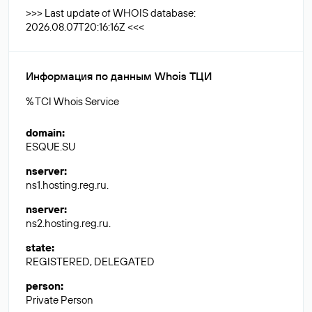
>>> Last update of WHOIS database:
2026.08.07T20:16:16Z <<<
Информация по данным Whois ТЦИ
% TCI Whois Service
domain
:
ESQUE.SU
nserver
:
ns1.hosting.reg.ru.
nserver
:
ns2.hosting.reg.ru.
state
:
REGISTERED, DELEGATED
person
:
Private Person