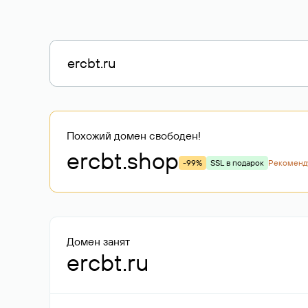
Похожий домен свободен!
ercbt
.shop
-99%
SSL в подарок
Рекоменд
Домен занят
ercbt.ru