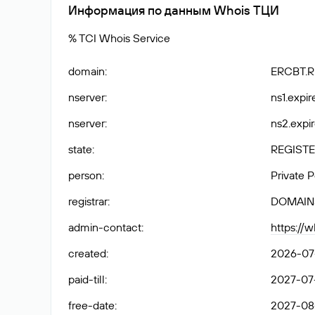
Информация по данным Whois ТЦИ
% TCI Whois Service
domain
:
ERCBT.
nserver
:
ns1.expir
nserver
:
ns2.expir
state
:
REGISTE
person
:
Private 
registrar
:
DOMAIN
admin-contact
:
https://
created
:
2026-07
paid-till
:
2027-07
free-date
:
2027-08