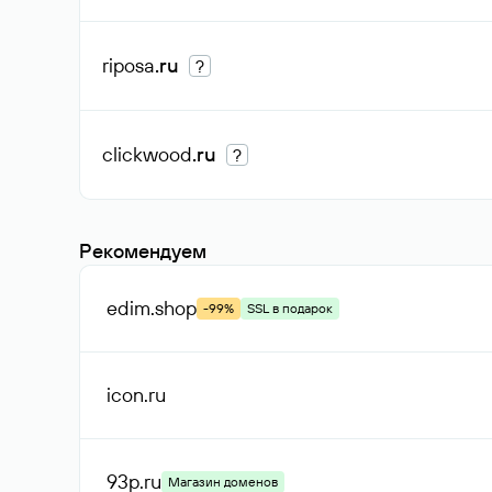
riposa
.ru
?
clickwood
.ru
?
Рекомендуем
edim
.shop
-99%
SSL в подарок
icon
.ru
93p
.ru
Магазин доменов