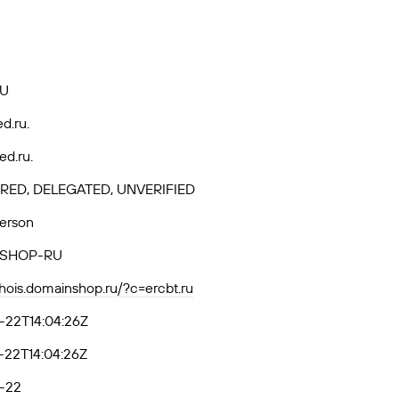
RU
ed.ru.
ed.ru.
RED, DELEGATED, UNVERIFIED
Person
SHOP-RU
whois.domainshop.ru/?c=ercbt.ru
-22T14:04:26Z
-22T14:04:26Z
-22