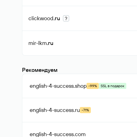
clickwood
.ru
?
mir-lkm
.ru
Рекомендуем
english-4-success
.shop
-99%
SSL в подарок
english-4-success
.ru
-71%
english-4-success
.com