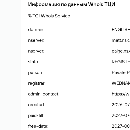
Информация по данным Whois ТЦИ
% TCI Whois Service
domain
:
ENGLIS
nserver
:
matt.ns.c
nserver
:
paige.ns.
state
:
REGISTE
person
:
Private 
registrar
:
WEBNA
admin-contact
:
https://
created
:
2026-07-
paid-till
:
2027-07-
free-date
:
2027-08