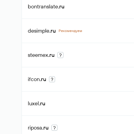
bontranslate
.ru
desimple
.ru
Рекомендуем
steemex
.ru
?
ifcon
.ru
?
luxel
.ru
riposa
.ru
?