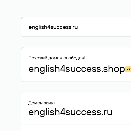
Похожий домен свободен!
english4success
.shop
-9
Домен занят
english4success.ru