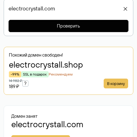
Проверить
Похожий домен свободен!
electrocrystall
.shop
-99%
SSL в подарок
Рекомендуем
14 982 ₽
?
В корзину
189 ₽
Домен занят
electrocrystall.com