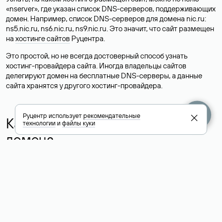
«nserver», где указан список DNS-серверов, поддерживающих
домен. Например, список DNS-серверов для домена nic.ru:
ns5.nic.ru, ns6.nic.ru, ns9.nic.ru. Это значит, что сайт размещен
на
хостинге сайтов
Руцентра.
Это простой, но не всегда достоверный способ узнать
хостинг-провайдера сайта. Иногда владельцы сайтов
делегируют домен на бесплатные DNS-серверы, а данные
сайта хранятся у другого хостинг-провайдера.
Руцентр использует
рекомендательные
Как узнать актуальные DNS
технологии
и
файлы куки
домена
О том, где можно посмотреть список DNS-серверов для
домена в сервисе Whois, мы написали выше. Порядок
действий такой же, как при определении хостинга: необходимо
ввести доменное имя в поисковую строку Whois, после
получения ответа найти поле «nserver». В нем указаны
актуальные DNS домена.