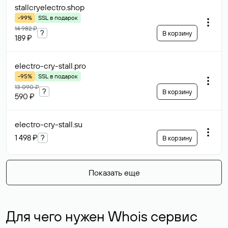
stallcryelectro
.shop
-99%
SSL в подарок
14 982 ₽
?
В корзину
189 ₽
electro-cry-stall
.pro
-95%
SSL в подарок
13 090 ₽
?
В корзину
590 ₽
electro-cry-stall
.su
1 498 ₽
?
В корзину
Показать еще
Для чего нужен Whois сервис