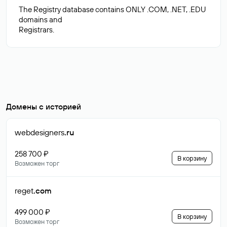
The Registry database contains ONLY .COM, .NET, .EDU
domains and
Домены с историей
webdesigners
.ru
258 700 ₽
В корзину
Возможен торг
reget
.com
499 000 ₽
В корзину
Возможен торг