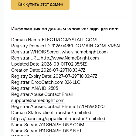
Как купить этот домен
Информация по данным whois.verisign-grs.com
Domain Name: ELECTROCRYSTALL.COM
Registry Domain ID: 3126774851_DOMAIN_COM-VRSN
Registrar WHOIS Server: whois.namebright.com
Registrar URL: http://www.NameBright.com
Updated Date: 2026-08-01T02:35:51Z
Creation Date: 2026-07-29T18:33:47Z
Registry Expiry Date: 2027-07-29T18:33:47Z
Registrar: DropCatch.com 826 LLC
Registrar IANA ID: 2585
Registrar Abuse Contact Email:
support@namebright.com
Registrar Abuse Contact Phone: 17204960020
Domain Status: clientTransferProhibited
https://icann.org/epp#clientTransferProhibited
Name Server: A11.SHARE-DNS.COM
Name Server: B11.SHARE-DNS.NET