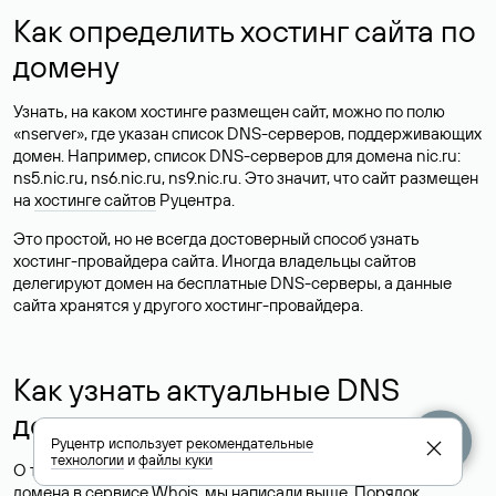
Как определить хостинг сайта по
домену
Узнать, на каком хостинге размещен сайт, можно по полю
«nserver», где указан список DNS-серверов, поддерживающих
домен. Например, список DNS-серверов для домена nic.ru:
ns5.nic.ru, ns6.nic.ru, ns9.nic.ru. Это значит, что сайт размещен
на
хостинге сайтов
Руцентра.
Это простой, но не всегда достоверный способ узнать
хостинг-провайдера сайта. Иногда владельцы сайтов
делегируют домен на бесплатные DNS-серверы, а данные
сайта хранятся у другого хостинг-провайдера.
Как узнать актуальные DNS
домена
Руцентр использует
рекомендательные
технологии
и
файлы куки
О том, где можно посмотреть список DNS-серверов для
домена в сервисе Whois, мы написали выше. Порядок