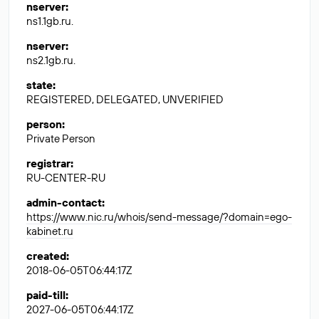
nserver
:
ns1.1gb.ru.
nserver
:
ns2.1gb.ru.
state
:
REGISTERED, DELEGATED, UNVERIFIED
person
:
Private Person
registrar
:
RU-CENTER-RU
admin-contact
:
https://www.nic.ru/whois/send-message/?domain=ego-
kabinet.ru
created
:
2018-06-05T06:44:17Z
paid-till
:
2027-06-05T06:44:17Z