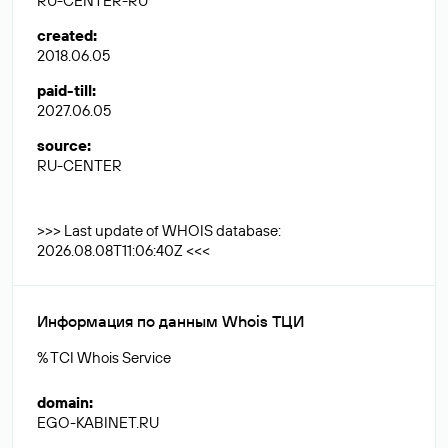
RU-CENTER-RU
created
:
2018.06.05
paid-till
:
2027.06.05
source
:
RU-CENTER
>>> Last update of WHOIS database:
2026.08.08T11:06:40Z <<<
Информация по данным Whois ТЦИ
% TCI Whois Service
domain
:
EGO-KABINET.RU