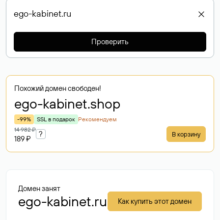
Проверить
Похожий домен свободен!
ego-kabinet
.shop
-99%
SSL в подарок
Рекомендуем
14 982 ₽
?
В корзину
189 ₽
Домен занят
ego-kabinet.ru
Как купить этот домен