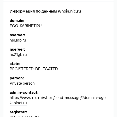
Информация по данным whois.nic.ru
domain
:
EGO-KABINET.RU
nserver
:
ns1.1gb.ru
nserver
:
ns2.1gb.ru
state
:
REGISTERED, DELEGATED
person
:
Private person
admin-contact
:
https://www.nic.ru/whois/send-message/?domain=ego-
kabinet.ru
registrar
: