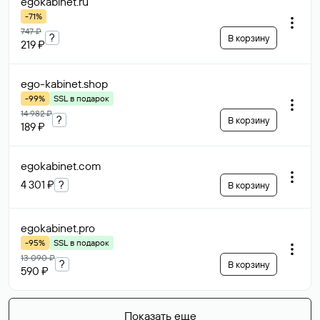
egokabinet
.ru
-71%
747 ₽
?
В корзину
219 ₽
ego-kabinet
.shop
-99%
SSL в подарок
14 982 ₽
?
В корзину
189 ₽
egokabinet
.com
4 301 ₽
?
В корзину
egokabinet
.pro
-95%
SSL в подарок
13 090 ₽
?
В корзину
590 ₽
Показать еще