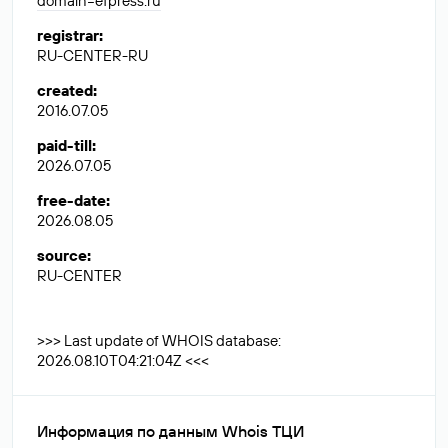
domain=efpress.ru
registrar
:
RU-CENTER-RU
created
:
2016.07.05
paid-till
:
2026.07.05
free-date
:
2026.08.05
source
:
RU-CENTER
>>> Last update of WHOIS database:
2026.08.10T04:21:04Z <<<
Информация по данным Whois ТЦИ