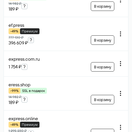
14 982 ₽
?
В корзину
189 ₽
ef
.press
-49%
Премиум
777 130 ₽
?
В корзину
396 609 ₽
express.com
.ru
1 754 ₽
?
В корзину
eress
.shop
-99%
SSL в подарок
14 982 ₽
?
В корзину
189 ₽
express
.online
-49%
Премиум
1 295 230 ₽