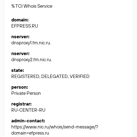
% TCI Whois Service
domain
:
EFPRESS.RU
nserver
:
dnsproxy1.fm.nic.ru.
nserver
:
dnsproxy2.fm.nic.ru.
state
:
REGISTERED, DELEGATED, VERIFIED
person
:
Private Person
registrar
:
RU-CENTER-RU
admin-contact
:
https://www.nic.ru/whois/send-message/?
domain=efpress.ru