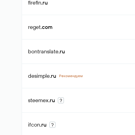
firefin
.ru
reget
.com
bontranslate
.ru
desimple
.ru
Рекомендуем
steemex
.ru
?
ifcon
.ru
?