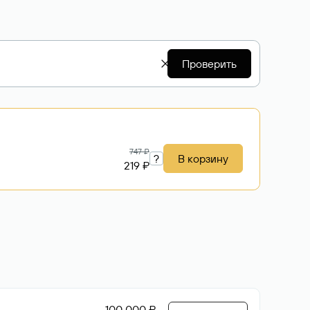
Проверить
747 ₽
?
В корзину
219 ₽
100 000 ₽