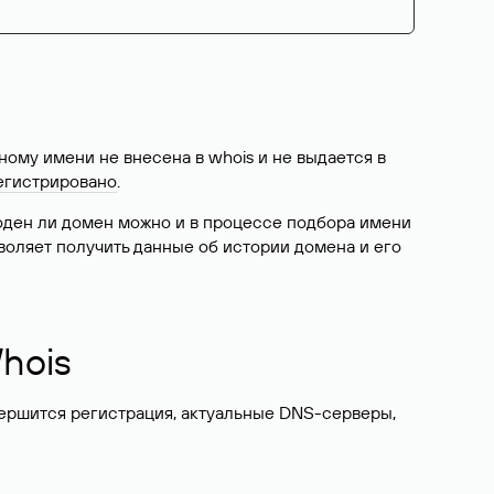
ому имени не внесена в whois и не выдается в
егистрировано
.
боден ли домен можно и в процессе подбора имени
воляет получить данные об истории домена и его
hois
вершится регистрация, актуальные DNS-серверы,