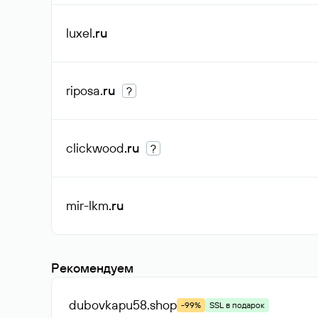
luxel
.ru
riposa
.ru
?
clickwood
.ru
?
mir-lkm
.ru
Рекомендуем
dubovkapu58
.shop
-99%
SSL в подарок