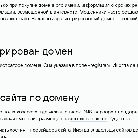
лько при покупке доменного имени, информация о сроках р
ормации, размещенной в интернете. Мошенники часто созда
оверить сайт. Недавно зарегистрированный домен — веский
стрирован домен
раторе домена. Она указана в поле «registrar». Иногда да
 сайта по домену
 по полю «nserver», где указан список DNS-серверов, подд
 Это значит, что сайт размещен на
хостинге сайтов
Руцентра.
знать хостинг-провайдера сайта. Иногда владельцы сайтов 
ера.