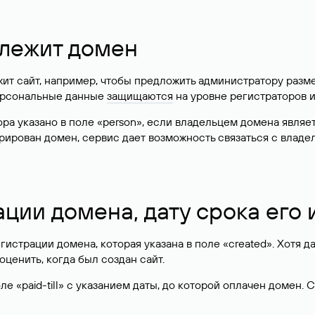
длежит домен
жит сайт, например, чтобы предложить администратору разм
персональные данные
защищаются
на уровне регистраторов 
атора указано в поле «person», если владельцем домена явля
истрирован домен, сервис дает возможность связаться с вла
ации домена, дату срока его
гистрации домена, которая указана в поле «created». Хотя д
оценить, когда был создан сайт.
 «paid-till» с указанием даты, до которой оплачен домен. 