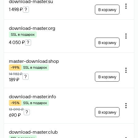
download-master
.su
1 498 ₽
?
В корзину
download-master
.org
SSL в подарок
4 050 ₽
?
В корзину
master-download
.shop
-99%
SSL в подарок
14 982 ₽
?
В корзину
189 ₽
download-master
.info
-95%
SSL в подарок
13 090 ₽
?
В корзину
690 ₽
download-master
.club