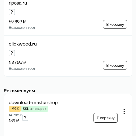
riposa
.ru
?
59 899 ₽
В корзину
Возможен торг
clickwood
.ru
?
151 067 ₽
В корзину
Возможен торг
Рекомендуем
download-master
.shop
-99%
SSL в подарок
14 982 ₽
?
В корзину
189 ₽