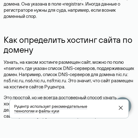
домена. Она указана в поле «registrar». Иногда данные о
регистраторе нужны для суда, например, если возник
доменный спор.
Как определить хостинг сайта по
домену
Узнать, на каком хостинге размещен сайт, можно по полю
«nserver», где указан список DNS-серверов, поддерживающих
домен. Например, список DNS-серверов для домена nic.ru:
ns5.nic.ru, ns6.nic.ru, ns9.nic.ru. Это значит, что сайт размещен
на
хостинге сайтов
Руцентра.
Это простой, но не всегда достоверный способ узнать
хостинг-провайдера сайта. Иногда владельцы сайтов
Руцентр использует
рекомендательные
делегируют домен на бесплатные DNS-серверы, а данные
технологии
и
файлы куки
сайта хранятся у другого хостинг-провайдера.