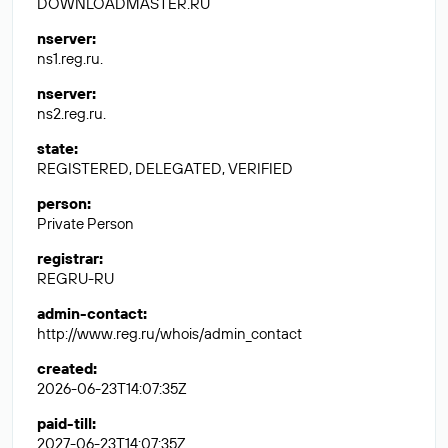
DOWNLOADMASTER.RU
nserver
:
ns1.reg.ru.
nserver
:
ns2.reg.ru.
state
:
REGISTERED, DELEGATED, VERIFIED
person
:
Private Person
registrar
:
REGRU-RU
admin-contact
:
http://www.reg.ru/whois/admin_contact
created
:
2026-06-23T14:07:35Z
paid-till
:
2027-06-23T14:07:35Z