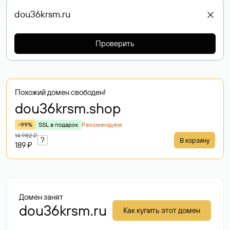
Проверить
Похожий домен свободен!
dou36krsm
.shop
-99%
SSL в подарок
Рекомендуем
14 982 ₽
?
В корзину
189 ₽
Домен занят
dou36krsm.ru
Как купить этот домен