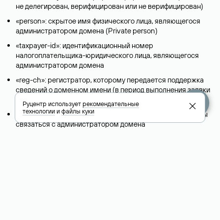
не делегирован, верифицирован или не верифицирован)
«person»: скрытое имя физического лица, являющегося
администратором домена (Privatе person)
«taxpayer-id»: идентификационный номер
налогоплательщика-юридического лица, являющегося
администратором домена
«reg-ch»: регистратор, которому передается поддержка
сведений о доменном имени (в период выполнения заявки
на передачу поддержки)
Руцентр использует
рекомендательные
технологии
и
файлы куки
«admin-contact»: ссылка на форму обратной связи, чтобы
связаться с администратором домена
«org»: название организации (юридического лица), которая
является владельцем домена
«registrar»: регистратор домена
«created»: дата регистрации домена
«free-date»: плановая дата освобождения домена
«source»: источник информации