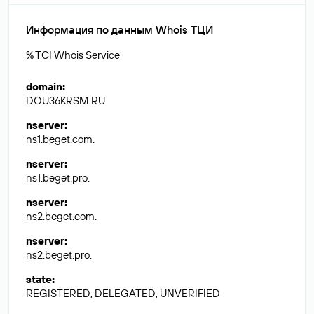
Информация по данным Whois ТЦИ
% TCI Whois Service
domain
:
DOU36KRSM.RU
nserver
:
ns1.beget.com.
nserver
:
ns1.beget.pro.
nserver
:
ns2.beget.com.
nserver
:
ns2.beget.pro.
state
:
REGISTERED, DELEGATED, UNVERIFIED