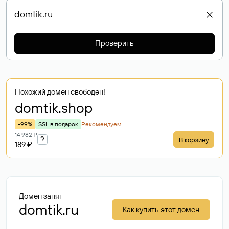
Проверить
Похожий домен свободен!
domtik
.shop
-99%
SSL в подарок
Рекомендуем
14 982 ₽
?
В корзину
189 ₽
Домен занят
domtik.ru
Как купить этот домен