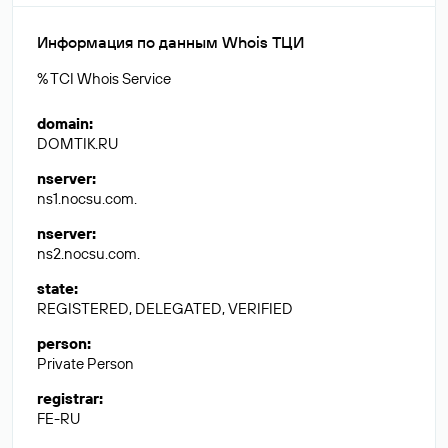
Информация по данным Whois ТЦИ
% TCI Whois Service
domain
:
DOMTIK.RU
nserver
:
ns1.nocsu.com.
nserver
:
ns2.nocsu.com.
state
:
REGISTERED, DELEGATED, VERIFIED
person
:
Private Person
registrar
:
FE-RU