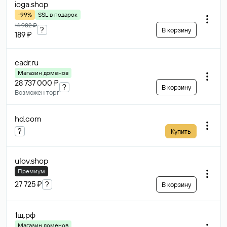
ioga
.shop
-99%
SSL в подарок
14 982 ₽
?
В корзину
189 ₽
cadr
.ru
Магазин доменов
28 737 000 ₽
?
В корзину
Возможен торг
hd
.com
?
Купить
ulov
.shop
Премиум
27 725 ₽
?
В корзину
1щ
.рф
Магазин доменов