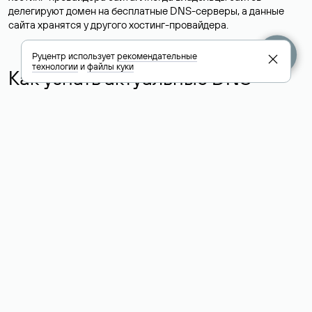
делегируют домен на бесплатные DNS-серверы, а данные
сайта хранятся у другого хостинг-провайдера.
Руцентр использует
рекомендательные
технологии
и
файлы куки
Как узнать актуальные DNS
домена
О том, где можно посмотреть список DNS-серверов для
домена в сервисе Whois, мы написали выше. Порядок
действий такой же, как при определении хостинга: необходимо
ввести доменное имя в поисковую строку Whois, после
получения ответа найти поле «nserver». В нем указаны
актуальные DNS домена.
Расшифровка значения полей
для доменов .ru, .su и .рф:
«nserver»: список DNS-серверов, на которые делегирован