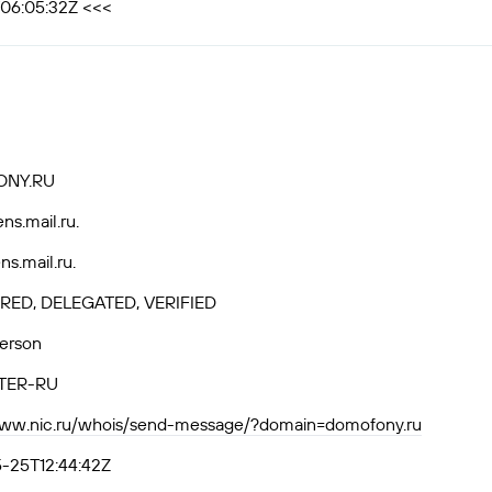
T06:05:32Z <<<
NY.RU
ns.mail.ru.
s.mail.ru.
RED, DELEGATED, VERIFIED
Person
TER-RU
www.nic.ru/whois/send-message/?domain=domofony.ru
-25T12:44:42Z