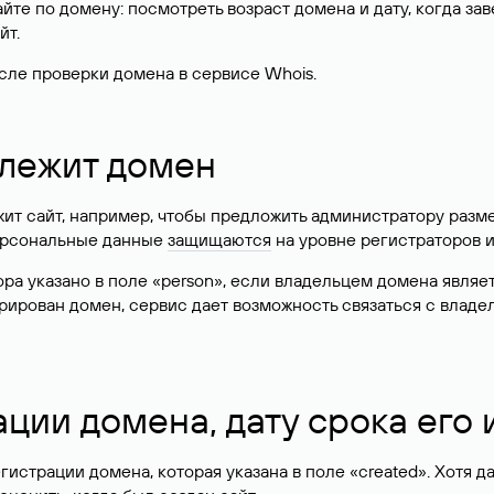
те по домену: посмотреть возраст домена и дату, когда за
йт.
сле проверки домена в сервисе Whois.
длежит домен
жит сайт, например, чтобы предложить администратору разм
персональные данные
защищаются
на уровне регистраторов 
атора указано в поле «person», если владельцем домена явля
истрирован домен, сервис дает возможность связаться с вла
ации домена, дату срока его
гистрации домена, которая указана в поле «created». Хотя д