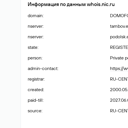
Информация по данным whois.nic.ru
domain
:
DOMOFO
nserver
:
tambov.e
nserver
:
podolsk.e
state
:
REGISTE
person
:
Private 
admin-contact
:
https://
registrar
:
RU-CEN
created
:
2000.05
paid-till
:
2027.06.
source
:
RU-CEN