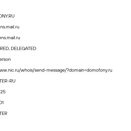
NY.RU
ns.mail.ru
ns.mail.ru
RED, DELEGATED
person
www.nic.ru/whois/send-message/?domain=domofony.ru
TER-RU
.25
01
TER