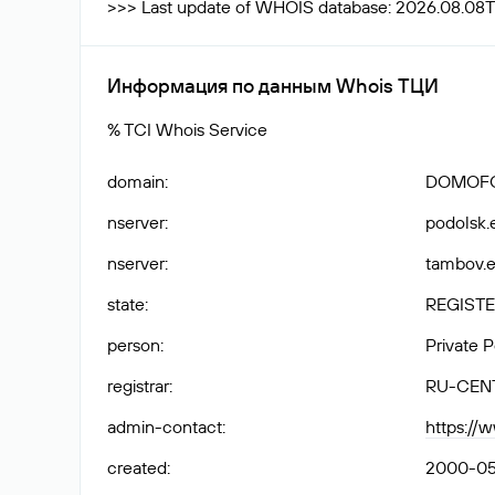
>>> Last update of WHOIS database: 2026.08.08
Информация по данным Whois ТЦИ
% TCI Whois Service
domain
:
DOMOFO
nserver
:
podolsk.e
nserver
:
tambov.en
state
:
REGISTE
person
:
Private 
registrar
:
RU-CEN
admin-contact
:
https://
created
:
2000-05