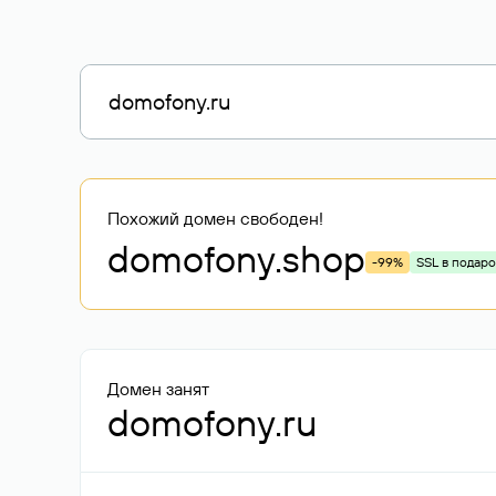
Похожий домен свободен!
domofony
.shop
-99%
SSL в подаро
Домен занят
domofony.ru