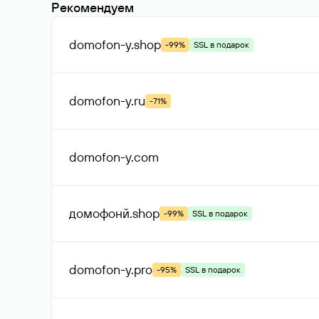
Рекомендуем
domofon-y
.shop
-99%
SSL в подарок
domofon-y
.ru
-71%
domofon-y
.com
домофонй
.shop
-99%
SSL в подарок
domofon-y
.pro
-95%
SSL в подарок