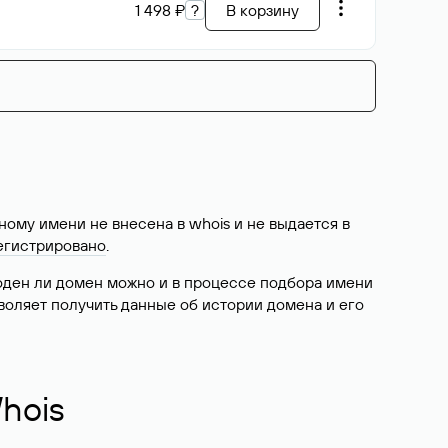
1 498 ₽
?
В корзину
ому имени не внесена в whois и не выдается в
егистрировано
.
боден ли домен можно и в процессе подбора имени
воляет получить данные об истории домена и его
hois