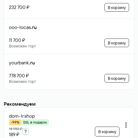
232 700 ₽
В корзину
ooo-locas
.ru
11 700 ₽
В корзину
Возможен торг
yourbank
.ru
778 700 ₽
В корзину
Возможен торг
Рекомендуем
dom-lr
.shop
-99%
SSL в подарок
14 982 ₽
?
В корзину
189 ₽