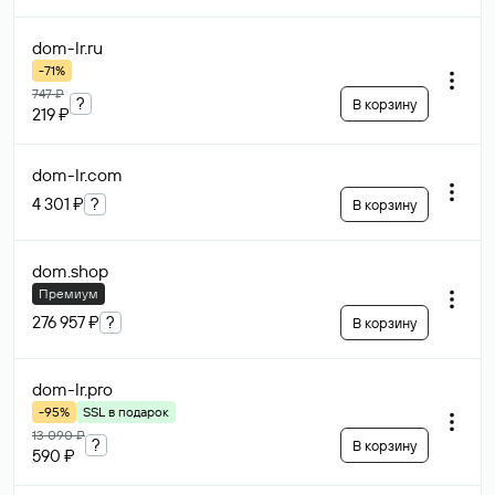
dom-lr
.ru
-71%
747 ₽
?
В корзину
219 ₽
dom-lr
.com
4 301 ₽
?
В корзину
dom
.shop
Премиум
276 957 ₽
?
В корзину
dom-lr
.pro
-95%
SSL в подарок
13 090 ₽
?
В корзину
590 ₽