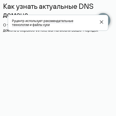
Как узнать актуальные DNS
домена
Руцентр использует
рекомендательные
О том, где можно посмотреть список DNS-серверов для
технологии
и
файлы куки
домена в сервисе Whois, мы написали выше. Порядок
действий такой же, как при определении хостинга: необходимо
ввести доменное имя в поисковую строку Whois, после
получения ответа найти поле «nserver». В нем указаны
актуальные DNS домена.
Расшифровка значения полей
для доменов .ru, .su и .рф:
«nserver»: список DNS-серверов, на которые делегирован
домен
«state»: статус домена (зарегистрирован, делегирован или
не делегирован, верифицирован или не верифицирован)