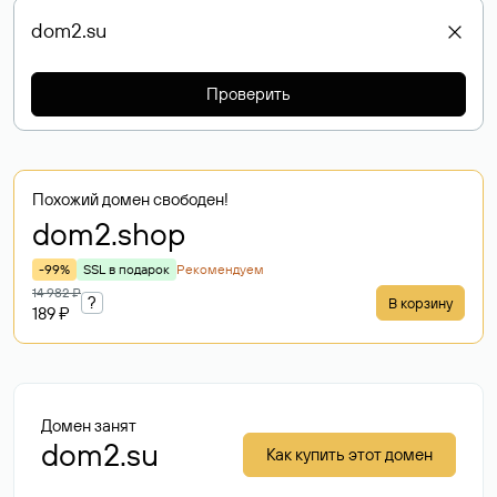
Проверить
Похожий домен свободен!
dom2
.shop
-99%
SSL в подарок
Рекомендуем
14 982 ₽
?
В корзину
189 ₽
Домен занят
dom2.su
Как купить этот домен