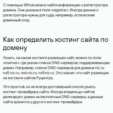
С помощью Whois можно найти информацию о регистраторе
домена. Она указана в поле «registrar». Иногда данные о
регистраторе нужны для суда, например, если возник
доменный спор.
Как определить хостинг сайта по
домену
Узнать, на каком хостинге размещен сайт, можно по полю
«nserver», где указан список DNS-серверов, поддерживающих
домен. Например, список DNS-серверов для домена nic.ru:
ns5.nic.ru, ns6.nic.ru, ns9.nic.ru. Это значит, что сайт размещен
на
хостинге сайтов
Руцентра.
Это простой, но не всегда достоверный способ узнать
хостинг-провайдера сайта. Иногда владельцы сайтов
делегируют домен на бесплатные DNS-серверы, а данные
сайта хранятся у другого хостинг-провайдера.