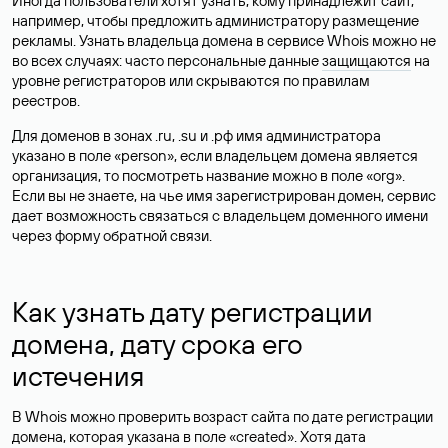
Иногда пользователи хотят узнать, кому принадлежит сайт,
например, чтобы предложить администратору размещение
рекламы. Узнать владельца домена в сервисе Whois можно не
во всех случаях: часто персональные данные
защищаются
на
уровне регистраторов или скрываются по правилам
реестров.
Для доменов в зонах .ru, .su и .рф имя администратора
указано в поле «person», если владельцем домена является
организация, то посмотреть название можно в поле «org».
Если вы не знаете, на чье имя зарегистрирован домен, сервис
дает возможность связаться с владельцем доменного имени
через форму обратной связи.
Как узнать дату регистрации
домена, дату срока его
истечения
В Whois можно проверить возраст сайта по дате регистрации
домена, которая указана в поле «created». Хотя дата