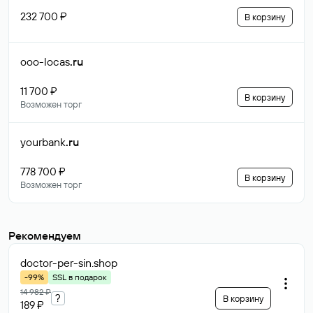
232 700 ₽
В корзину
ooo-locas
.ru
11 700 ₽
В корзину
Возможен торг
yourbank
.ru
778 700 ₽
В корзину
Возможен торг
Рекомендуем
doctor-per-sin
.shop
-99%
SSL в подарок
14 982 ₽
?
В корзину
189 ₽