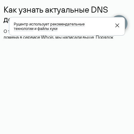
Как узнать актуальные DNS
домена
Руцентр использует
рекомендательные
технологии
и
файлы куки
О том, где можно посмотреть список DNS-серверов для
домена в сервисе Whois, мы написали выше. Порядок
действий такой же, как при определении хостинга: необходимо
ввести доменное имя в поисковую строку Whois, после
получения ответа найти поле «nserver». В нем указаны
актуальные DNS домена.
Расшифровка значения полей
для доменов .ru, .su и .рф:
«nserver»: список DNS-серверов, на которые делегирован
домен
«state»: статус домена (зарегистрирован, делегирован или
не делегирован, верифицирован или не верифицирован)