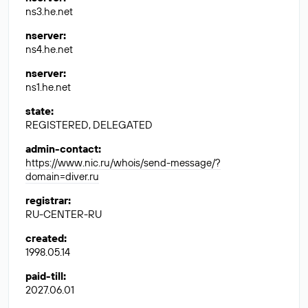
ns3.he.net
nserver
:
ns4.he.net
nserver
:
ns1.he.net
state
:
REGISTERED, DELEGATED
admin-contact
:
https://www.nic.ru/whois/send-message/?
domain=diver.ru
registrar
:
RU-CENTER-RU
created
:
1998.05.14
paid-till
:
2027.06.01