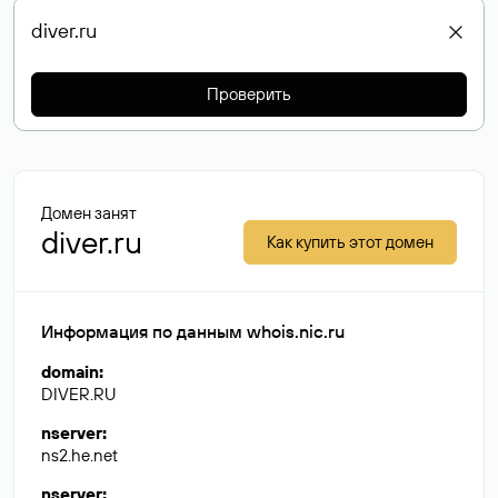
Проверить
Домен занят
diver.ru
Как купить этот домен
Информация по данным whois.nic.ru
domain
:
DIVER.RU
nserver
:
ns2.he.net
nserver
: