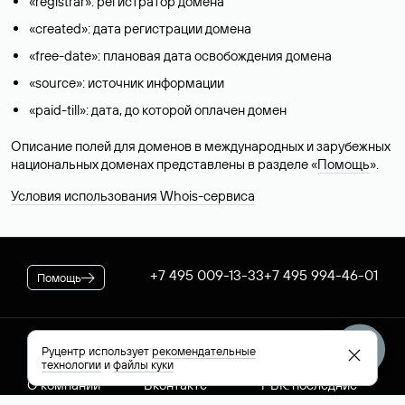
«registrar»: регистратор домена
«created»: дата регистрации домена
«free-date»: плановая дата освобождения домена
«source»: источник информации
«paid-till»: дата, до которой оплачен домен
Описание полей для доменов в международных и зарубежных
национальных доменах представлены в разделе «
Помощь
».
Условия использования Whois-сервиса
+7 495 009-13-33
+7 495 994-46-01
Помощь
Руцентр использует
рекомендательные
Руцентр
Социальные сети
Полезное
технологии
и
файлы куки
О компании
Вконтакте
РБК: последние
Контакты
VK Видео
новости России и