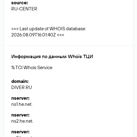
source
:
RU-CENTER
>>> Last update of WHOIS database:
2026.08.09T16:01:40Z <<<
Информация по данным Whois ТЦИ
% TCI Whois Service
domain
:
DIVER.RU
nserver
:
ns1.he.net.
nserver
:
ns2.he.net.
nserver
: