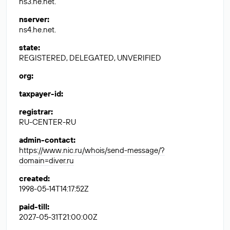
ns3.he.net.
nserver
:
ns4.he.net.
state
:
REGISTERED, DELEGATED, UNVERIFIED
org
:
taxpayer-id
:
registrar
:
RU-CENTER-RU
admin-contact
:
https://www.nic.ru/whois/send-message/?
domain=diver.ru
created
:
1998-05-14T14:17:52Z
paid-till
:
2027-05-31T21:00:00Z