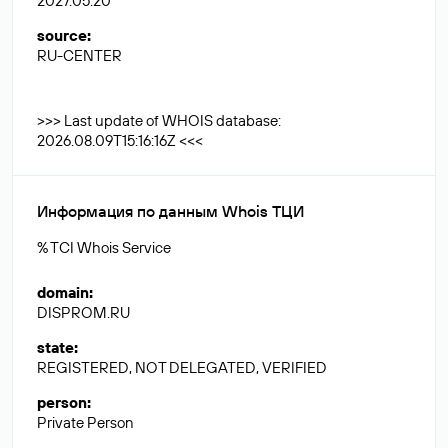
2027.05.20
source
:
RU-CENTER
>>> Last update of WHOIS database:
2026.08.09T15:16:16Z <<<
Информация по данным Whois ТЦИ
% TCI Whois Service
domain
:
DISPROM.RU
state
:
REGISTERED, NOT DELEGATED, VERIFIED
person
:
Private Person