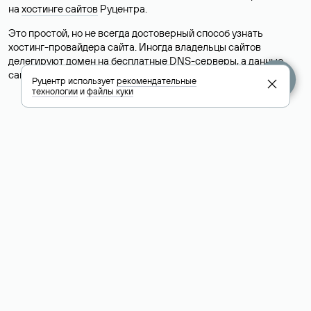
на
хостинге сайтов
Руцентра.
Это простой, но не всегда достоверный способ узнать
хостинг-провайдера сайта. Иногда владельцы сайтов
делегируют домен на бесплатные DNS-серверы, а данные
сайта хранятся у другого хостинг-провайдера.
Руцентр использует
рекомендательные
технологии
и
файлы куки
Как узнать актуальные DNS
домена
О том, где можно посмотреть список DNS-серверов для
домена в сервисе Whois, мы написали выше. Порядок
действий такой же, как при определении хостинга: необходимо
ввести доменное имя в поисковую строку Whois, после
получения ответа найти поле «nserver». В нем указаны
актуальные DNS домена.
Расшифровка значения полей