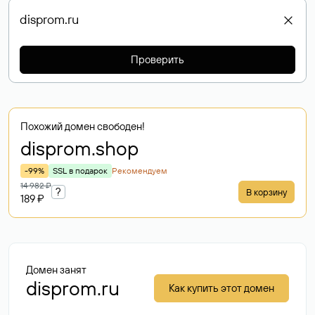
Проверить
Похожий домен свободен!
disprom
.shop
-99%
SSL в подарок
Рекомендуем
14 982 ₽
?
В корзину
189 ₽
Домен занят
disprom.ru
Как купить этот домен