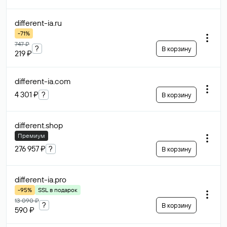
different-ia
.ru
-71%
747 ₽
?
В корзину
219 ₽
different-ia
.com
4 301 ₽
?
В корзину
different
.shop
Премиум
276 957 ₽
?
В корзину
different-ia
.pro
-95%
SSL в подарок
13 090 ₽
?
В корзину
590 ₽