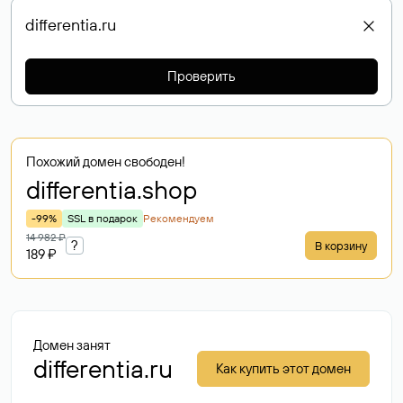
Проверить
Похожий домен свободен!
differentia
.shop
-99%
SSL в подарок
Рекомендуем
14 982 ₽
?
В корзину
189 ₽
Домен занят
differentia.ru
Как купить этот домен