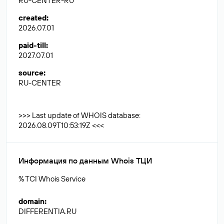
RU-CENTER-RU
created
:
2026.07.01
paid-till
:
2027.07.01
source
:
RU-CENTER
>>> Last update of WHOIS database:
2026.08.09T10:53:19Z <<<
Информация по данным Whois ТЦИ
% TCI Whois Service
domain
:
DIFFERENTIA.RU