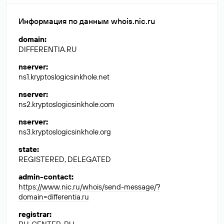
Информация по данным whois.nic.ru
domain
:
DIFFERENTIA.RU
nserver
:
ns1.kryptoslogicsinkhole.net
nserver
:
ns2.kryptoslogicsinkhole.com
nserver
:
ns3.kryptoslogicsinkhole.org
state
:
REGISTERED, DELEGATED
admin-contact
:
https://www.nic.ru/whois/send-message/?
domain=differentia.ru
registrar
: