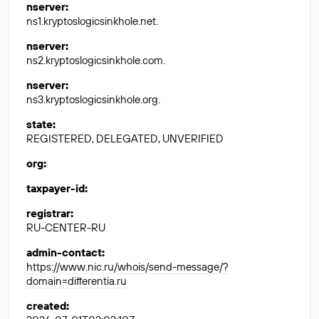
nserver
:
ns1.kryptoslogicsinkhole.net.
nserver
:
ns2.kryptoslogicsinkhole.com.
nserver
:
ns3.kryptoslogicsinkhole.org.
state
:
REGISTERED, DELEGATED, UNVERIFIED
org
:
taxpayer-id
:
registrar
:
RU-CENTER-RU
admin-contact
:
https://www.nic.ru/whois/send-message/?
domain=differentia.ru
created
: