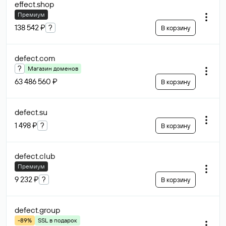
effect
.shop
Премиум
138 542 ₽
?
В корзину
defect
.com
?
Магазин доменов
63 486 560 ₽
В корзину
defect
.su
1 498 ₽
?
В корзину
defect
.club
Премиум
9 232 ₽
?
В корзину
defect
.group
-89%
SSL в подарок