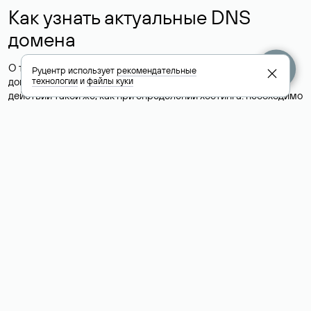
Как узнать актуальные DNS
домена
О том, где можно посмотреть список DNS-серверов для
Руцентр использует
рекомендательные
домена в сервисе Whois, мы написали выше. Порядок
технологии
и
файлы куки
действий такой же, как при определении хостинга: необходимо
ввести доменное имя в поисковую строку Whois, после
получения ответа найти поле «nserver». В нем указаны
актуальные DNS домена.
Расшифровка значения полей
для доменов .ru, .su и .рф:
«nserver»: список DNS-серверов, на которые делегирован
домен
«state»: статус домена (зарегистрирован, делегирован или
не делегирован, верифицирован или не верифицирован)