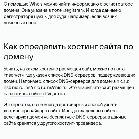
С помощью Whois можно найти информацию о регистраторе
домена. Она указана в поле «registrar». Иногда данные о
регистраторе нужны для суда, например, если возник
доменный спор.
Как определить хостинг сайта по
домену
Узнать, на каком хостинге размещен сайт, можно по полю
«nserver», где указан список DNS-серверов, поддерживающих
домен. Например, список DNS-серверов для домена nic.ru:
ns5.nic.ru, ns6.nic.ru, ns9.nic.ru. Это значит, что сайт размещен
на
хостинге сайтов
Руцентра.
Это простой, но не всегда достоверный способ узнать
хостинг-провайдера сайта. Иногда владельцы сайтов
делегируют домен на бесплатные DNS-серверы, а данные
сайта хранятся у другого хостинг-провайдера.