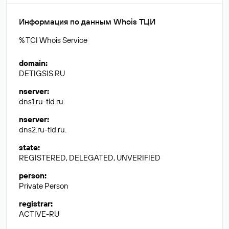
Информация по данным Whois ТЦИ
% TCI Whois Service
domain
:
DETIGSIS.RU
nserver
:
dns1.ru-tld.ru.
nserver
:
dns2.ru-tld.ru.
state
:
REGISTERED, DELEGATED, UNVERIFIED
person
:
Private Person
registrar
:
ACTIVE-RU