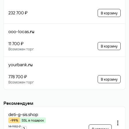
232 700 ₽
В корзину
ooo-locas
.ru
11 700 ₽
В корзину
Возможен торг
yourbank
.ru
778 700 ₽
В корзину
Возможен торг
Рекомендуем
deti-g-sis
.shop
-99%
SSL в подарок
14 982 ₽
?