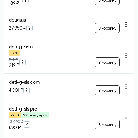
В корзину
189 ₽
detigs
.is
27 950 ₽
?
В корзину
deti-g-sis
.ru
-71%
747 ₽
?
В корзину
219 ₽
deti-g-sis
.com
4 301 ₽
?
В корзину
deti-g-sis
.pro
-95%
SSL в подарок
13 090 ₽
?
В корзину
590 ₽