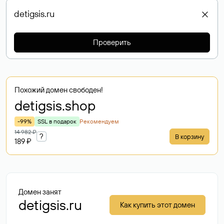
Проверить
Похожий домен свободен!
detigsis
.shop
-99%
SSL в подарок
Рекомендуем
14 982 ₽
?
В корзину
189 ₽
Домен занят
detigsis.ru
Как купить этот домен