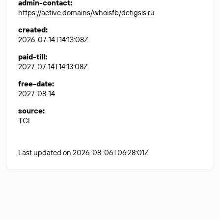
admin-contact
:
https://active.domains/whoisfb/detigsis.ru
created
:
2026-07-14T14:13:08Z
paid-till
:
2027-07-14T14:13:08Z
free-date
:
2027-08-14
source
:
TCI
Last updated on 2026-08-06T06:28:01Z