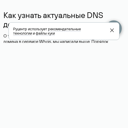
Как узнать актуальные DNS
домена
Руцентр использует
рекомендательные
технологии
и
файлы куки
О том, где можно посмотреть список DNS-серверов для
домена в сервисе Whois, мы написали выше. Порядок
действий такой же, как при определении хостинга: необходимо
ввести доменное имя в поисковую строку Whois, после
получения ответа найти поле «nserver». В нем указаны
актуальные DNS домена.
Расшифровка значения полей
для доменов .ru, .su и .рф:
«nserver»: список DNS-серверов, на которые делегирован
домен
«state»: статус домена (зарегистрирован, делегирован или