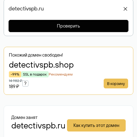
Проверить
Похожий домен свободен!
detectivspb
.shop
-99%
SSL в подарок
Рекомендуем
14 982 ₽
?
В корзину
189 ₽
Домен занят
detectivspb.ru
Как купить этот домен