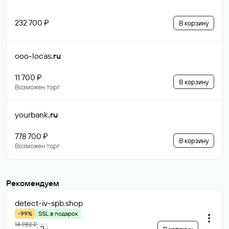
232 700 ₽
В корзину
ooo-locas
.ru
11 700 ₽
В корзину
Возможен торг
yourbank
.ru
778 700 ₽
В корзину
Возможен торг
Рекомендуем
detect-iv-spb
.shop
-99%
SSL в подарок
14 982 ₽
?