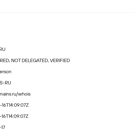
RU
RED, NOT DELEGATED, VERIFIED
Person
S-RU
omains.ru/whois
16T14:09:07Z
16T14:09:07Z
-17