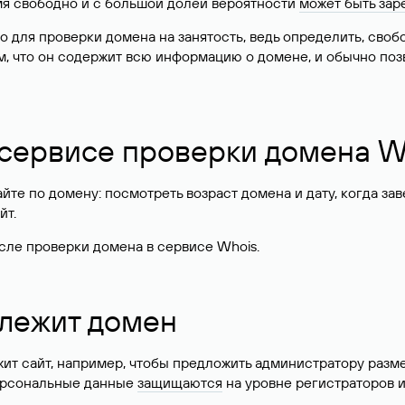
имя свободно и с большой долей вероятности
может быть зар
о для проверки домена на занятость, ведь определить, сво
м, что он содержит всю информацию о домене, и обычно поз
 сервисе проверки домена W
те по домену: посмотреть возраст домена и дату, когда за
йт.
сле проверки домена в сервисе Whois.
длежит домен
жит сайт, например, чтобы предложить администратору разм
персональные данные
защищаются
на уровне регистраторов 