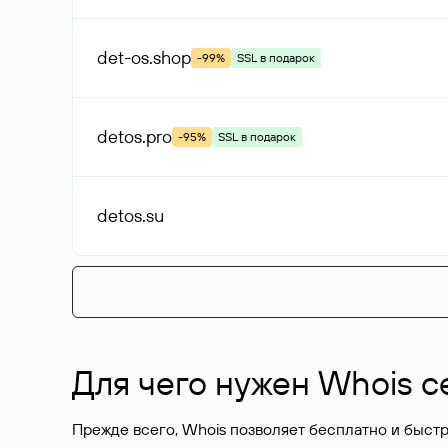
det-os
.shop
-99%
SSL в подарок
detos
.pro
-95%
SSL в подарок
detos
.su
Для чего нужен Whois с
Прежде всего, Whois позволяет бесплатно и быстр