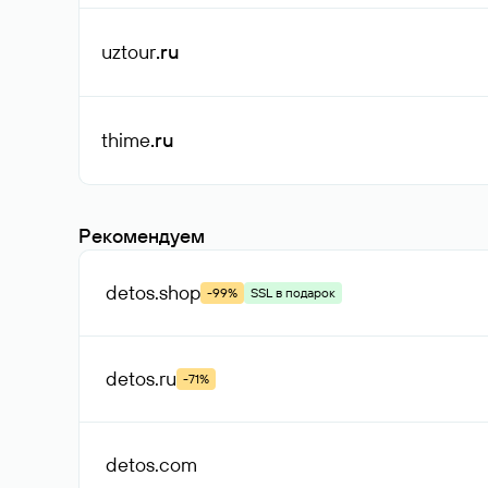
uztour
.ru
thime
.ru
Рекомендуем
detos
.shop
-99%
SSL в подарок
detos
.ru
-71%
detos
.com