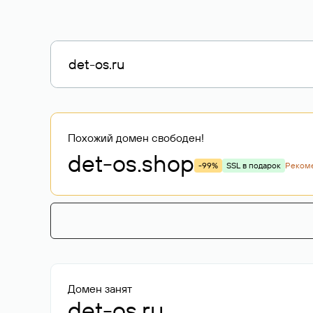
Похожий домен свободен!
det-os
.shop
-99%
SSL в подарок
Реком
Домен занят
det-os.ru