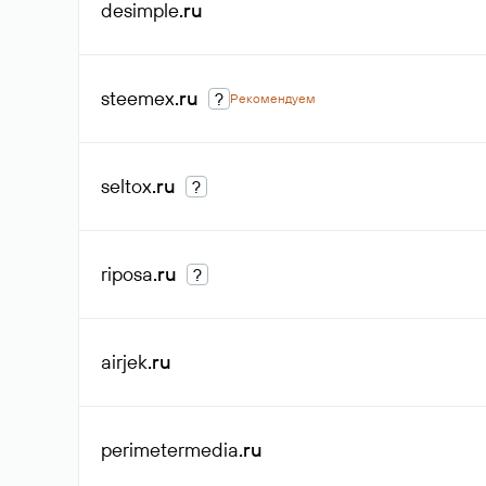
desimple
.ru
steemex
.ru
?
Рекомендуем
seltox
.ru
?
riposa
.ru
?
airjek
.ru
perimetermedia
.ru