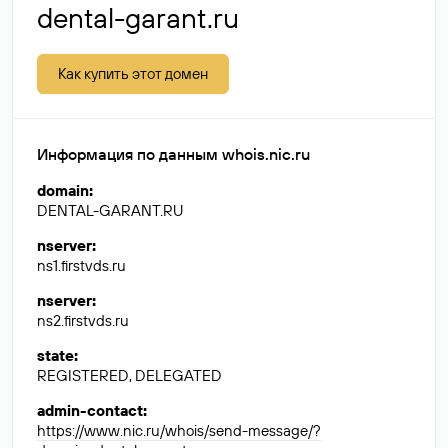
dental-garant.ru
Как купить этот домен
Информация по данным whois.nic.ru
domain
:
DENTAL-GARANT.RU
nserver
:
ns1.firstvds.ru
nserver
:
ns2.firstvds.ru
state
:
REGISTERED, DELEGATED
admin-contact
:
https://www.nic.ru/whois/send-message/?