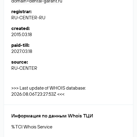
domain=dental-garant.ru
registrar
:
RU-CENTER-RU
created
:
2015.03.18
paid-till
:
2027.03.18
source
:
RU-CENTER
>>> Last update of WHOIS database:
2026.08.06T23:27:53Z <<<
Информация по данным Whois ТЦИ
% TCI Whois Service