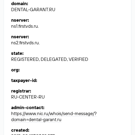
domain
:
DENTAL-GARANT.RU
nserver
:
ns1.firstvds.ru.
nserver
:
ns2.firstvds.ru.
state
:
REGISTERED, DELEGATED, VERIFIED
org
:
taxpayer-id
:
registrar
:
RU-CENTER-RU
admin-contact
:
https://www.nic.ru/whois/send-message/?
domain=dental-garant.ru
created
: