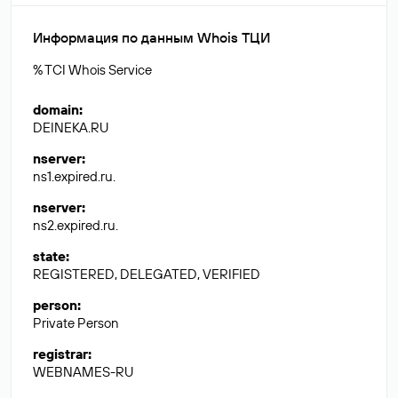
Информация по данным Whois ТЦИ
% TCI Whois Service
domain
:
DEINEKA.RU
nserver
:
ns1.expired.ru.
nserver
:
ns2.expired.ru.
state
:
REGISTERED, DELEGATED, VERIFIED
person
:
Private Person
registrar
:
WEBNAMES-RU