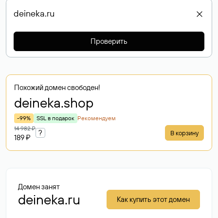
Проверить
Похожий домен свободен!
deineka
.shop
-99%
SSL в подарок
Рекомендуем
14 982 ₽
?
В корзину
189 ₽
Домен занят
deineka.ru
Как купить этот домен