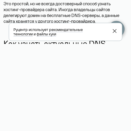
Это простой, но не всегда достоверный способ узнать
хостинг-провайдера сайта. Иногда владельцы сайтов
делегируют домен на бесплатные DNS-серверы, а данные
сайта хранятся у другого хостинг-провайдера.
Руцентр использует
рекомендательные
технологии
и
файлы куки
Как узнать актуальные DNS
домена
О том, где можно посмотреть список DNS-серверов для
домена в сервисе Whois, мы написали выше. Порядок
действий такой же, как при определении хостинга: необходимо
ввести доменное имя в поисковую строку Whois, после
получения ответа найти поле «nserver». В нем указаны
актуальные DNS домена.
Расшифровка значения полей
для доменов .ru, .su и .рф: