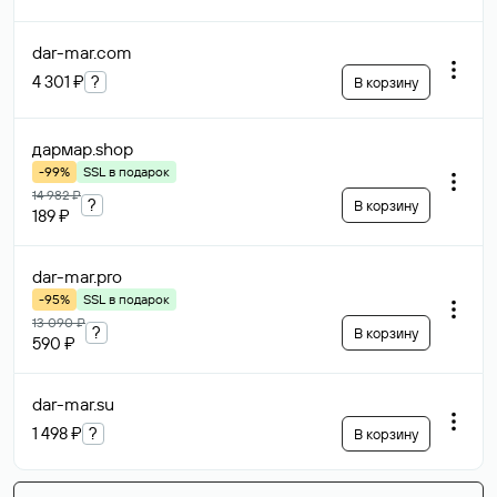
dar-mar
.com
4 301 ₽
?
В корзину
дармар
.shop
-99%
SSL в подарок
14 982 ₽
?
В корзину
189 ₽
dar-mar
.pro
-95%
SSL в подарок
13 090 ₽
?
В корзину
590 ₽
dar-mar
.su
1 498 ₽
?
В корзину