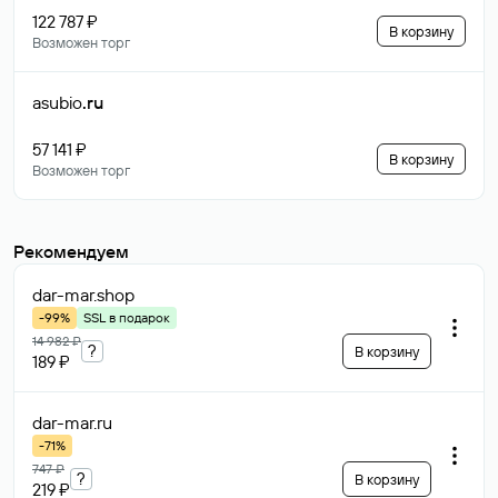
122 787 ₽
В корзину
Возможен торг
asubio
.ru
57 141 ₽
В корзину
Возможен торг
Рекомендуем
dar-mar
.shop
-99%
SSL в подарок
14 982 ₽
?
В корзину
189 ₽
dar-mar
.ru
-71%
747 ₽
?
В корзину
219 ₽