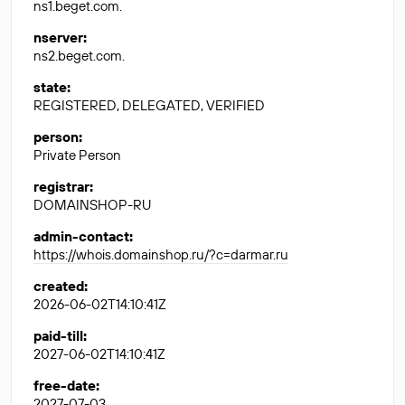
ns1.beget.com.
nserver
:
ns2.beget.com.
state
:
REGISTERED, DELEGATED, VERIFIED
person
:
Private Person
registrar
:
DOMAINSHOP-RU
admin-contact
:
https://whois.domainshop.ru/?c=darmar.ru
created
:
2026-06-02T14:10:41Z
paid-till
:
2027-06-02T14:10:41Z
free-date
:
2027-07-03