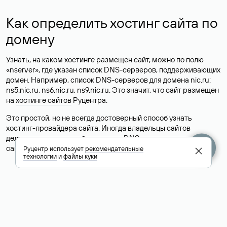
Как определить хостинг сайта по
домену
Узнать, на каком хостинге размещен сайт, можно по полю
«nserver», где указан список DNS-серверов, поддерживающих
домен. Например, список DNS-серверов для домена nic.ru:
ns5.nic.ru, ns6.nic.ru, ns9.nic.ru. Это значит, что сайт размещен
на
хостинге сайтов
Руцентра.
Это простой, но не всегда достоверный способ узнать
хостинг-провайдера сайта. Иногда владельцы сайтов
делегируют домен на бесплатные DNS-серверы, а данные
сайта хранятся у другого хостинг-провайдера.
Руцентр использует
рекомендательные
технологии
и
файлы куки
Как узнать актуальные DNS
домена
О том, где можно посмотреть список DNS-серверов для