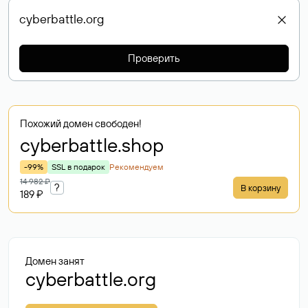
Проверить
Похожий домен свободен!
cyberbattle
.shop
-99%
SSL в подарок
Рекомендуем
14 982 ₽
?
В корзину
189 ₽
Домен занят
cyberbattle.org