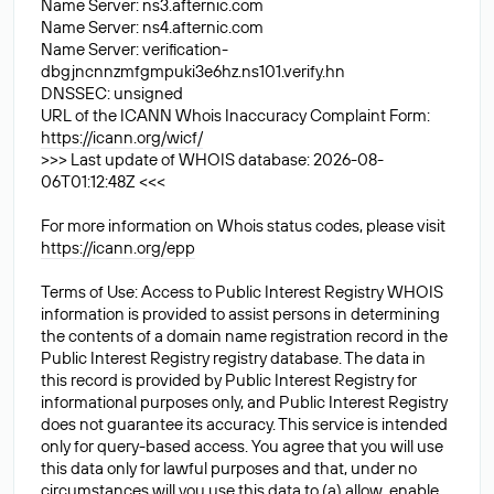
Name Server: ns3.afternic.com
Name Server: ns4.afternic.com
Name Server: verification-
dbgjncnnzmfgmpuki3e6hz.ns101.verify.hn
DNSSEC: unsigned
URL of the ICANN Whois Inaccuracy Complaint Form:
https://icann.org/wicf/
>>> Last update of WHOIS database: 2026-08-
06T01:12:48Z <<<
For more information on Whois status codes, please visit
https://icann.org/epp
Terms of Use: Access to Public Interest Registry WHOIS
information is provided to assist persons in determining
the contents of a domain name registration record in the
Public Interest Registry registry database. The data in
this record is provided by Public Interest Registry for
informational purposes only, and Public Interest Registry
does not guarantee its accuracy. This service is intended
only for query-based access. You agree that you will use
this data only for lawful purposes and that, under no
circumstances will you use this data to (a) allow, enable,