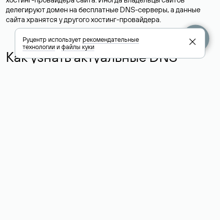
делегируют домен на бесплатные DNS-серверы, а данные
сайта хранятся у другого хостинг-провайдера.
Руцентр использует
рекомендательные
технологии
и
файлы куки
Как узнать актуальные DNS
домена
О том, где можно посмотреть список DNS-серверов для
домена в сервисе Whois, мы написали выше. Порядок
действий такой же, как при определении хостинга: необходимо
ввести доменное имя в поисковую строку Whois, после
получения ответа найти поле «nserver». В нем указаны
актуальные DNS домена.
Расшифровка значения полей
для доменов .ru, .su и .рф:
«nserver»: список DNS-серверов, на которые делегирован