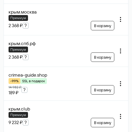
крым
.москва
Премиум
2 368 ₽
?
В корзину
крым.спб
.рф
Премиум
2 368 ₽
?
В корзину
crimea-guide
.shop
-99%
SSL в подарок
14 982 ₽
?
В корзину
189 ₽
крым
.club
Премиум
9 232 ₽
?
В корзину