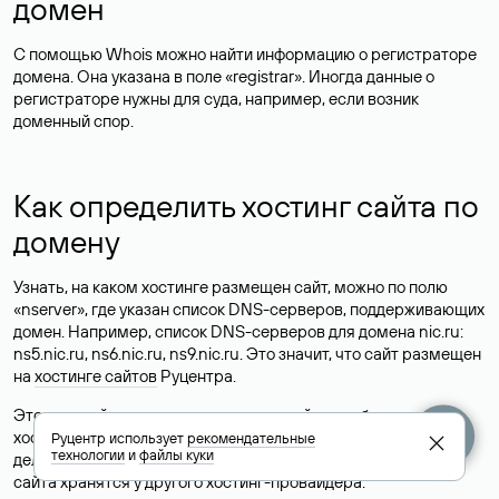
домен
С помощью Whois можно найти информацию о регистраторе
домена. Она указана в поле «registrar». Иногда данные о
регистраторе нужны для суда, например, если возник
доменный спор.
Как определить хостинг сайта по
домену
Узнать, на каком хостинге размещен сайт, можно по полю
«nserver», где указан список DNS-серверов, поддерживающих
домен. Например, список DNS-серверов для домена nic.ru:
ns5.nic.ru, ns6.nic.ru, ns9.nic.ru. Это значит, что сайт размещен
на
хостинге сайтов
Руцентра.
Это простой, но не всегда достоверный способ узнать
хостинг-провайдера сайта. Иногда владельцы сайтов
Руцентр использует
рекомендательные
технологии
и
файлы куки
делегируют домен на бесплатные DNS-серверы, а данные
сайта хранятся у другого хостинг-провайдера.