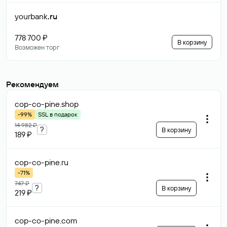
yourbank
.ru
778 700 ₽
В корзину
Возможен торг
Рекомендуем
cop-co-pine
.shop
-99%
SSL в подарок
14 982 ₽
?
В корзину
189 ₽
cop-co-pine
.ru
-71%
747 ₽
?
В корзину
219 ₽
cop-co-pine
.com