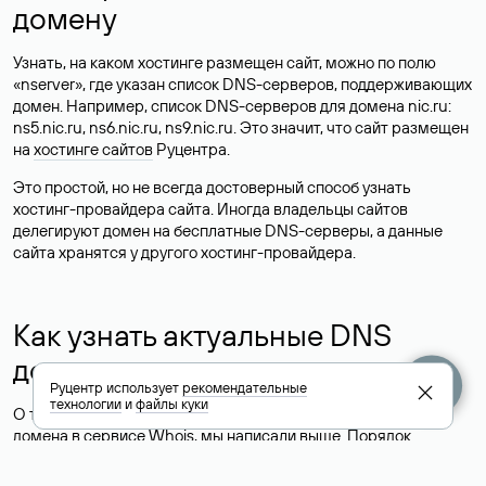
домену
Узнать, на каком хостинге размещен сайт, можно по полю
«nserver», где указан список DNS-серверов, поддерживающих
домен. Например, список DNS-серверов для домена nic.ru:
ns5.nic.ru, ns6.nic.ru, ns9.nic.ru. Это значит, что сайт размещен
на
хостинге сайтов
Руцентра.
Это простой, но не всегда достоверный способ узнать
хостинг-провайдера сайта. Иногда владельцы сайтов
делегируют домен на бесплатные DNS-серверы, а данные
сайта хранятся у другого хостинг-провайдера.
Как узнать актуальные DNS
домена
Руцентр использует
рекомендательные
технологии
и
файлы куки
О том, где можно посмотреть список DNS-серверов для
домена в сервисе Whois, мы написали выше. Порядок
действий такой же, как при определении хостинга: необходимо
ввести доменное имя в поисковую строку Whois, после