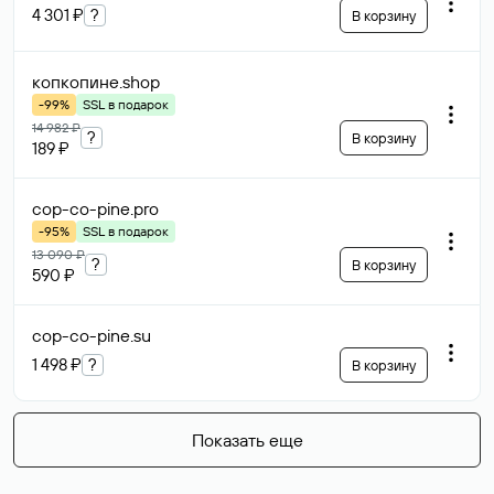
4 301 ₽
?
В корзину
копкопине
.shop
-99%
SSL в подарок
14 982 ₽
?
В корзину
189 ₽
cop-co-pine
.pro
-95%
SSL в подарок
13 090 ₽
?
В корзину
590 ₽
cop-co-pine
.su
1 498 ₽
?
В корзину
Показать еще