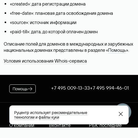
«created»: дата регистрации домена
«free-date»: плановая дата освобождения домена
«source»: источник информации
«paid-till»: дата, до которой оплачен домен
Описание полей для доменов в международных и зарубежных
национальных доменах представлены в разделе «
Помощь
».
Условия использования Whois-сервиса
+7 495 009-13-33
+7 495 994-46-01
Помощь
Руцентр использует
рекомендательные
Руцентр
Социальные сети
Полезное
технологии
и
файлы куки
О компании
Вконтакте
РБК: последние
Контакты
VK Видео
новости России и
Лицензии и
Телеграм
мира