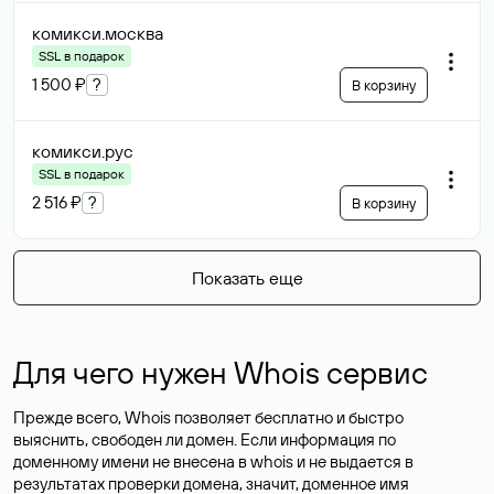
комикси
.москва
SSL в подарок
1 500 ₽
?
В корзину
комикси
.рус
SSL в подарок
2 516 ₽
?
В корзину
Показать еще
Для чего нужен Whois сервис
Прежде всего, Whois позволяет бесплатно и быстро
выяснить, свободен ли домен. Если информация по
доменному имени не внесена в whois и не выдается в
результатах проверки домена, значит, доменное имя