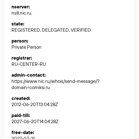
nserver
:
ns8.nic.ru.
state
:
REGISTERED, DELEGATED, VERIFIED
person
:
Private Person
registrar
:
RU-CENTER-RU
admin-contact
:
https://www.nic.ru/whois/send-message/?
domain=comiksi.ru
created
:
2012-06-20T13:04:28Z
paid-till
:
2027-06-20T14:04:28Z
free-date
:
2027-07-21