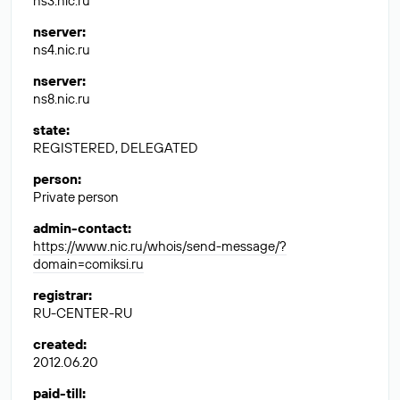
ns3.nic.ru
nserver
:
ns4.nic.ru
nserver
:
ns8.nic.ru
state
:
REGISTERED, DELEGATED
person
:
Private person
admin-contact
:
https://www.nic.ru/whois/send-message/?
domain=comiksi.ru
registrar
:
RU-CENTER-RU
created
:
2012.06.20
paid-till
: