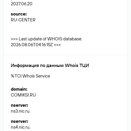
2027.06.20
source
:
RU-CENTER
>>> Last update of WHOIS database:
2026.08.06T04:16:15Z <<<
Информация по данным Whois ТЦИ
% TCI Whois Service
domain
:
COMIKSI.RU
nserver
:
ns3.nic.ru.
nserver
:
ns4.nic.ru.