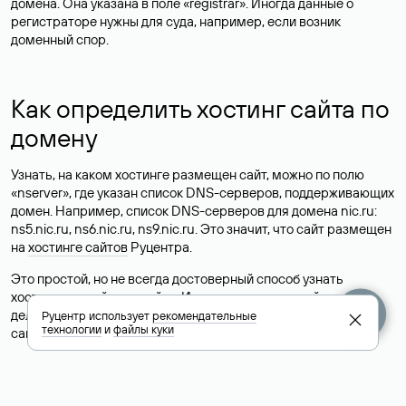
домена. Она указана в поле «registrar». Иногда данные о
регистраторе нужны для суда, например, если возник
доменный спор.
Как определить хостинг сайта по
домену
Узнать, на каком хостинге размещен сайт, можно по полю
«nserver», где указан список DNS-серверов, поддерживающих
домен. Например, список DNS-серверов для домена nic.ru:
ns5.nic.ru, ns6.nic.ru, ns9.nic.ru. Это значит, что сайт размещен
на
хостинге сайтов
Руцентра.
Это простой, но не всегда достоверный способ узнать
хостинг-провайдера сайта. Иногда владельцы сайтов
делегируют домен на бесплатные DNS-серверы, а данные
Руцентр использует
рекомендательные
технологии
и
файлы куки
сайта хранятся у другого хостинг-провайдера.
Как узнать актуальные DNS