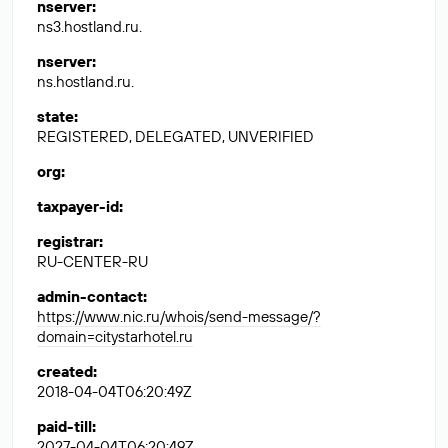
nserver
:
ns3.hostland.ru.
nserver
:
ns.hostland.ru.
state
:
REGISTERED, DELEGATED, UNVERIFIED
org
:
taxpayer-id
:
registrar
:
RU-CENTER-RU
admin-contact
:
https://www.nic.ru/whois/send-message/?
domain=citystarhotel.ru
created
:
2018-04-04T06:20:49Z
paid-till
:
2027-04-04T06:20:49Z