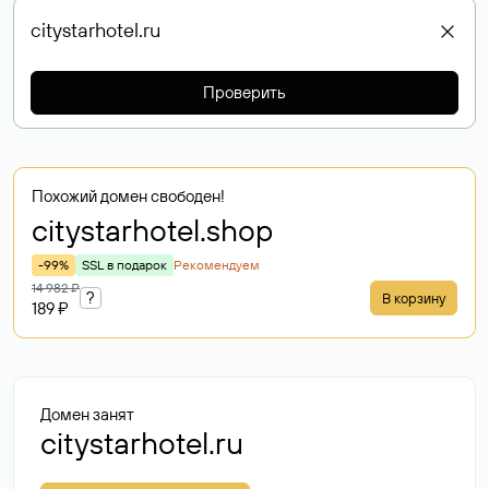
Проверить
Похожий домен свободен!
citystarhotel
.shop
-99%
SSL в подарок
Рекомендуем
14 982 ₽
?
В корзину
189 ₽
Домен занят
citystarhotel.ru