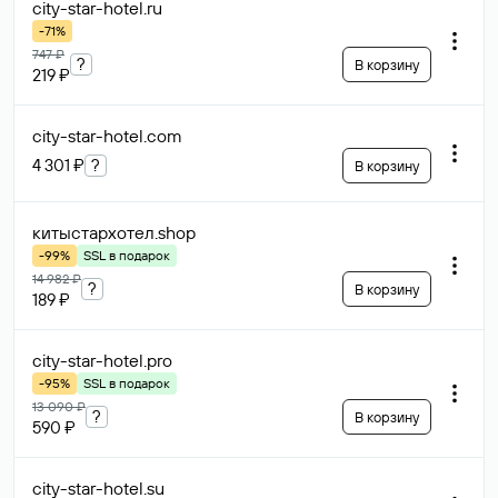
city-star-hotel
.ru
-71%
747 ₽
?
В корзину
219 ₽
city-star-hotel
.com
4 301 ₽
?
В корзину
китыстархотел
.shop
-99%
SSL в подарок
14 982 ₽
?
В корзину
189 ₽
city-star-hotel
.pro
-95%
SSL в подарок
13 090 ₽
?
В корзину
590 ₽
city-star-hotel
.su