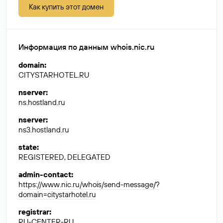
Как купить этот домен
Информация по данным whois.nic.ru
domain
:
CITYSTARHOTEL.RU
nserver
:
ns.hostland.ru
nserver
:
ns3.hostland.ru
state
:
REGISTERED, DELEGATED
admin-contact
:
https://www.nic.ru/whois/send-message/?
domain=citystarhotel.ru
registrar
:
RU-CENTER-RU